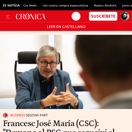
ÉS NOTÍCIA:
Cas Andic
Llei contra compra especulativa
Radars Altafulla
Junts 
LEER EN CASTELLANO
Passa’t al mode estalvi
BUSINESS
SEGONA PART
Francesc José María (CSC):