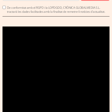
De conformitat amb el RGPD i la LOPDGDD, CRÒNICA GLOBALMEDIA S.L.
tractarà les dades facilitades amb la finalitat de remetre-li notícies d'actualitat.