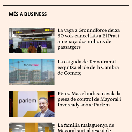
MÉS A BUSINESS
La vaga a Groundforce deixa
50 vols cancel·lats a El Prat i
amenaça dos milions de
passatgers
La caiguda de Tecnotramit
esquitxa el ple de la Cambra
de Comerç
Pérez-Mas claudica i avala la
presa de control de Mayoral i
Inveready sobre Parlem
La família malaguenya de
Mayoral surt al rescat de