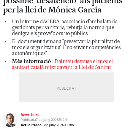
possible "desatenció" als pacients
per la llei de Mónica García
Un informe d'ACEBA, associació d'ambulatoris
gestionats per sanitaris, rebutja la norma que
denigra els proveïdors no públics
El document demana "preservar la pluralitat de
models organitzatius" i "no envair competències
autonòmiques"
Més informació
:
Dalmau defensa el model
sanitari català mixt davant la Llei de Sanitat
Ignasi Jorro
Publicada
7 de juny 2026
23:24h
Actualitzada
8 de juny 2026
00:38h