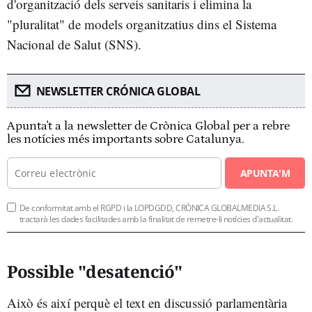
d'organització dels serveis sanitaris i elimina la
"pluralitat" de models organitzatius dins el Sistema
Nacional de Salut (SNS).
NEWSLETTER CRÓNICA GLOBAL
Apunta't a la newsletter de Crònica Global per a rebre
les notícies més importants sobre Catalunya.
APUNTA'M
De conformitat amb el RGPD i la LOPDGDD, CRÒNICA GLOBALMEDIA S.L.
tractarà les dades facilitades amb la finalitat de remetre-li notícies d'actualitat.
Possible "desatenció"
Això és així perquè el text en discussió parlamentària