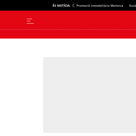
ÉS NOTÍCIA:
Promoció immobiliària Menorca
Escà