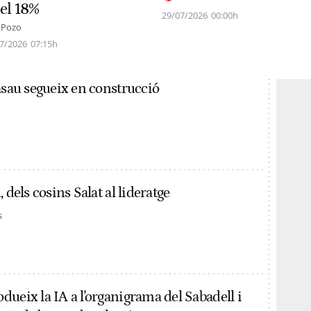
 el 18%
29/07/2026
00:00h
 Pozo
7/2026
07:15h
asau segueix en construcció
 dels cosins Salat al lideratge
s
ueix la IA a l'organigrama del Sabadell i