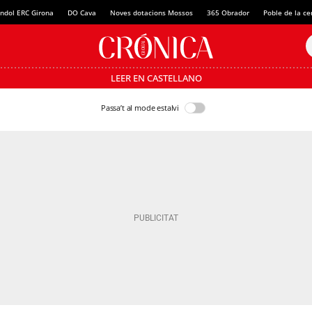
ndol ERC Girona
DO Cava
Noves dotacions Mossos
365 Obrador
Poble de la c
LEER EN CASTELLANO
Passa’t al mode estalvi