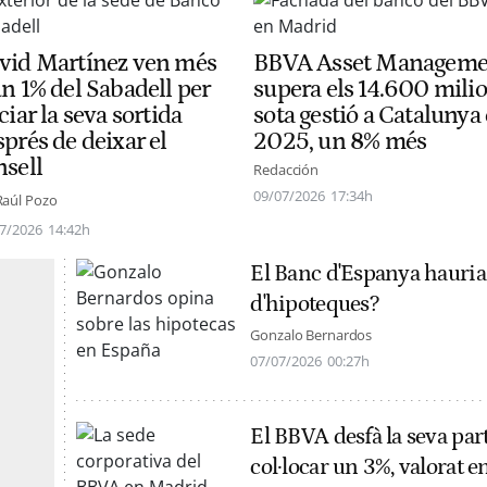
vid Martínez ven més
BBVA Asset Manageme
un 1% del Sabadell per
supera els 14.600 mili
ciar la seva sortida
sota gestió a Catalunya 
prés de deixar el
2025, un 8% més
nsell
Redacción
09/07/2026
17:34h
Raúl Pozo
7/2026
14:42h
El Banc d'Espanya hauria 
d'hipoteques?
Gonzalo Bernardos
07/07/2026
00:27h
El BBVA desfà la seva part
col·locar un 3%, valorat 