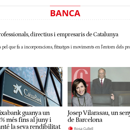
BANCA
ofessionals, directius i empresaris de Catalunya
 pel que fa a incorporacions, fitxatges i moviments en l'entorn dels pro
ixabank guanya un
Josep Vilarasau, un sen
% més fins al juny i
de Barcelona
té la seva rendibilitat
Rosa Cullell