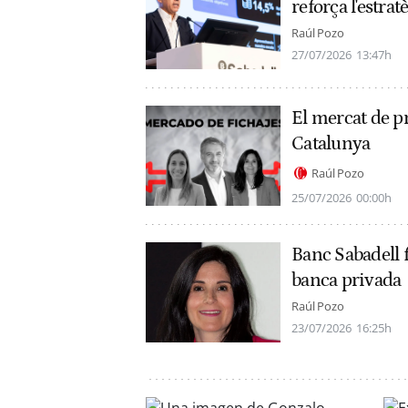
reforça l'estrat
Raúl Pozo
27/07/2026
13:47h
El mercat de pr
Catalunya
Raúl Pozo
25/07/2026
00:00h
Banc Sabadell f
banca privada
Raúl Pozo
23/07/2026
16:25h