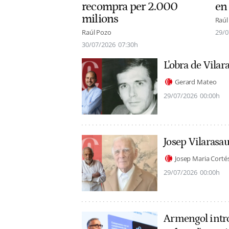
recompra per 2.000
en
milions
Raúl
Raúl Pozo
29/0
30/07/2026
07:30h
L'obra de Vilar
Gerard Mateo
29/07/2026
00:00h
Josep Vilarasau,
Josep Maria Corté
29/07/2026
00:00h
Armengol introd