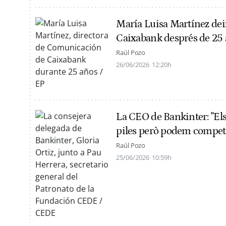
María Luisa Martínez dei
Caixabank després de 25 a
Raúl Pozo
26/06/2026
12:20h
La CEO de Bankinter: "Els
piles però podem competi
Raúl Pozo
25/06/2026
10:59h