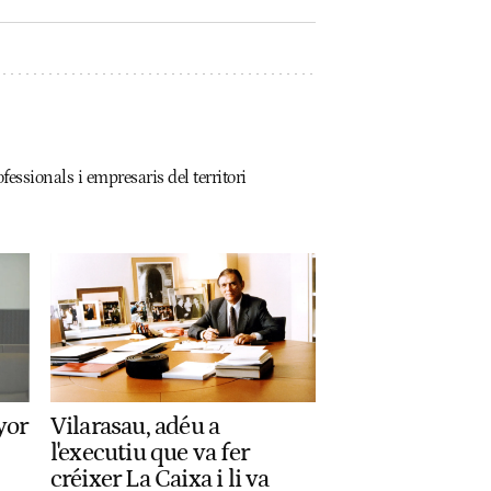
fessionals i empresaris del territori
yor
Vilarasau, adéu a
l'executiu que va fer
créixer La Caixa i li va