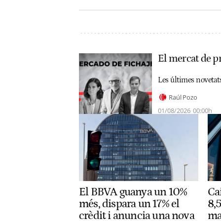
El mercat de pr
Les últimes novetats
Raúl Pozo
01/08/2026
00:00h
El BBVA guanya un 10%
Ca
més, dispara un 17% el
8,5
crèdit i anuncia una nova
man