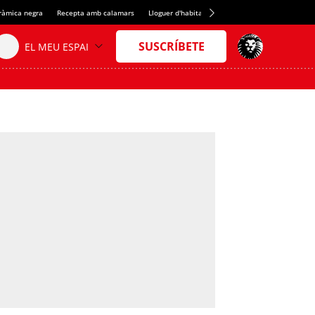
eràmica negra
Recepta amb calamars
Lloguer d'habitacions a Espanya
Crèdit del S