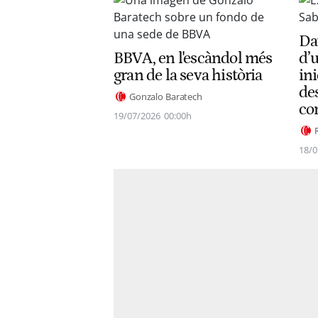
Da
BBVA, en l'escàndol més
d’
gran de la seva història
ini
des
Gonzalo Baratech
co
19/07/2026
00:00h
18/0