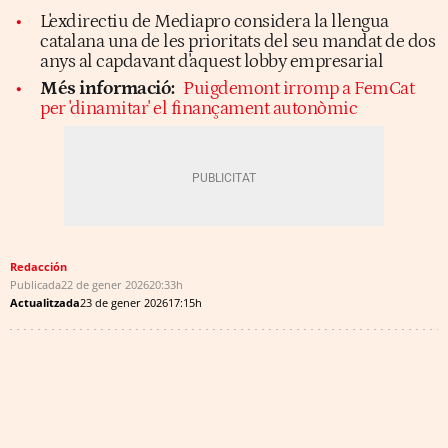
L'exdirectiu de Mediapro considera la llengua
catalana una de les prioritats del seu mandat de dos
anys al capdavant d'aquest lobby empresarial
Més informació:
Puigdemont irromp a FemCat
per 'dinamitar' el finançament autonòmic
Redacción
Publicada
22 de gener 2026
20:33h
Actualitzada
23 de gener 2026
17:15h