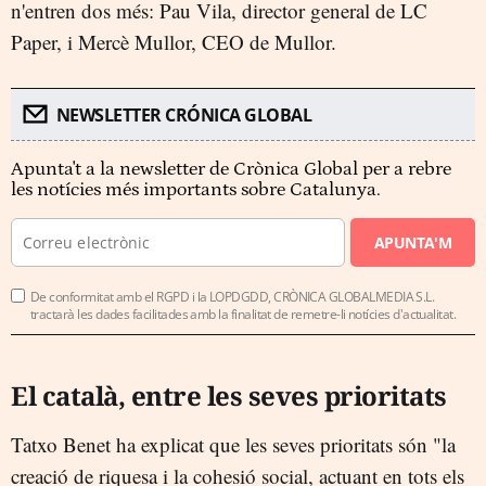
n'entren dos més: Pau Vila, director general de LC
Paper, i Mercè Mullor, CEO de Mullor.
NEWSLETTER CRÓNICA GLOBAL
Apunta't a la newsletter de Crònica Global per a rebre
les notícies més importants sobre Catalunya.
APUNTA'M
De conformitat amb el RGPD i la LOPDGDD, CRÒNICA GLOBALMEDIA S.L.
tractarà les dades facilitades amb la finalitat de remetre-li notícies d'actualitat.
El català, entre les seves prioritats
Tatxo Benet ha explicat que les seves prioritats són "la
creació de riquesa i la cohesió social, actuant en tots els