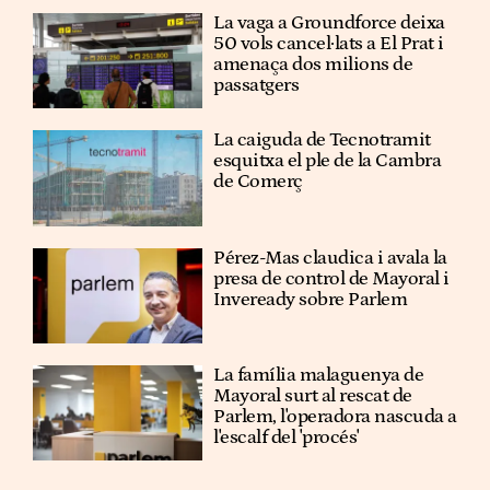
La vaga a Groundforce deixa
50 vols cancel·lats a El Prat i
amenaça dos milions de
passatgers
La caiguda de Tecnotramit
esquitxa el ple de la Cambra
de Comerç
Pérez-Mas claudica i avala la
presa de control de Mayoral i
Inveready sobre Parlem
La família malaguenya de
Mayoral surt al rescat de
Parlem, l'operadora nascuda a
l'escalf del 'procés'