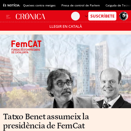
ÉS NOTÍCIA:
Queixes contra metges
Presa de control de Parlem
Caiguda de Tecno
LLEGIR EN CATALÀ
Passa’t al mode estalvi
Tatxo Benet assumeix la
presidència de FemCat