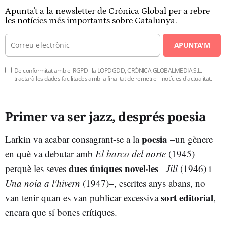
Apunta't a la newsletter de Crònica Global per a rebre
les notícies més importants sobre Catalunya.
APUNTA'M
De conformitat amb el RGPD i la LOPDGDD, CRÒNICA GLOBALMEDIA S.L.
tractarà les dades facilitades amb la finalitat de remetre-li notícies d'actualitat.
Primer va ser jazz, després poesia
poesia
Larkin va acabar consagrant-se a la
–un gènere
en què va debutar amb
El barco del norte
(1945)
–
dues úniques novel·les
perquè les seves
–
Jill
(1946) i
Una noia a l'hivern
(1947)–, escrites anys abans, no
sort editorial
van tenir quan es van publicar excessiva
,
encara que sí bones crítiques.