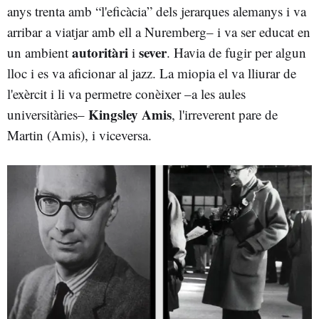
anys trenta amb “l'eficàcia” dels jerarques alemanys i va
arribar a viatjar amb ell a Nuremberg– i va ser educat en
autoritàri
sever
un ambient
i
. Havia de fugir per algun
lloc i es va aficionar al jazz. La miopia el va lliurar de
l'exèrcit i li va permetre conèixer –a les aules
Kingsley Amis
universitàries–
, l'irreverent pare de
Martin (Amis), i viceversa.