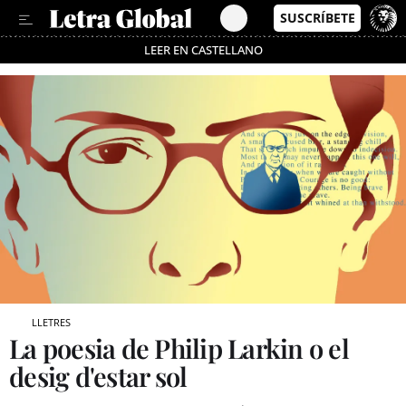
LEER EN CASTELLANO
Passa’t al mode estalvi
LLETRES
La poesia de Philip Larkin o el
desig d'estar sol