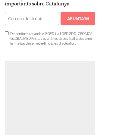
importants sobre Catalunya
APUNTA'M
De conformitat amb el RGPD i la LOPDGDD, CRÒNICA
GLOBALMEDIA S.L. tractarà les dades facilitades amb
la finalitat de remetre-li notícies d'actualitat.