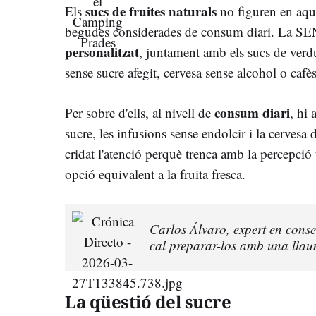
sucs de fruites naturals
Els
no figuren en aque
begudes considerades de consum diari. La SENC
personalitzat
, juntament amb els sucs de verdu
sense sucre afegit, cervesa sense alcohol o cafè
consum diari
Per sobre d'ells, al nivell de
, hi 
sucre, les infusions sense endolcir i la cervesa
cridat l'atenció perquè trenca amb la percepció
opció equivalent a la fruita fresca.
Carlos Álvaro, expert en conser
cal preparar-los amb una llaun
La qüestió del sucre