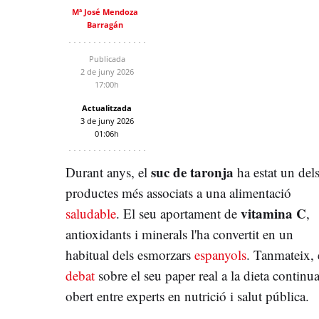
Mª José Mendoza
Barragán
Publicada
2 de juny 2026
17:00h
Actualitzada
3 de juny 2026
01:06h
suc de taronja
Durant anys, el
ha estat un del
productes més associats a una alimentació
vitamina C
saludable
. El seu aportament de
,
antioxidants i minerals l'ha convertit en un
habitual dels esmorzars
espanyols
. Tanmateix, 
debat
sobre el seu paper real a la dieta continu
obert entre experts en nutrició i salut pública.