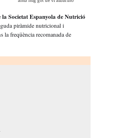
amb mig got de vi albariño"
 la Societat Espanyola de Nutrició
eguda piràmide nutricional i
ns la freqüència recomanada de