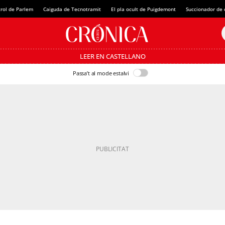
rol de Parlem
Caiguda de Tecnotramit
El pla ocult de Puigdemont
Succionador de c
LEER EN CASTELLANO
Passa’t al mode estalvi