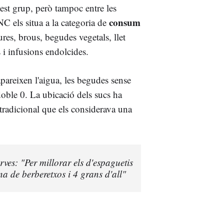
st grup, però tampoc entre les
consum
 els situa a la categoria de
res, brous, begudes vegetals, llet
s i infusions endolcides.
apareixen l'aigua, les begudes sense
 doble 0. La ubicació dels sucs ha
 tradicional que els considerava una
ves: "Per millorar els d'espaguetis
a de berberetxos i 4 grans d'all"