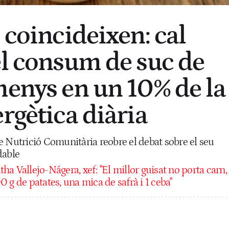
 coincideixen: cal
el consum de suc de
menys en un 10% de la
rgètica diària
e Nutrició Comunitària reobre el debat sobre el seu
dable
a Vallejo-Nágera, xef: "El millor guisat no porta carn,
 g de patates, una mica de safrà i 1 ceba"