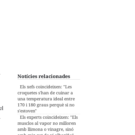
s
Notícies relacionades
Els xefs coincideixen: "Les
croquetes s'han de cuinar a
una temperatura ideal entre
170 i 180 graus perquè si no
el
s'estoven"
a
Els experts coincideixen: "Els
musclos al vapor no milloren
amb llimona o vinagre, sinó