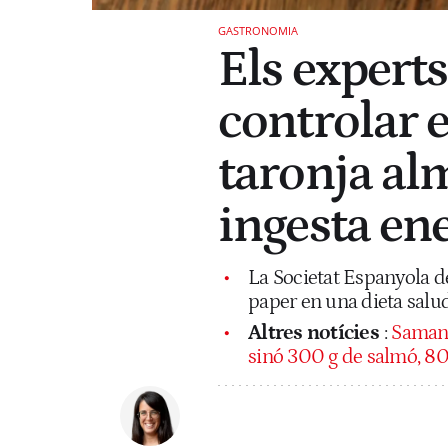
GASTRONOMIA
Els experts
controlar 
taronja al
ingesta ene
La Societat Espanyola d
paper en una dieta salu
Altres notícies
:
Samanth
sinó 300 g de salmó, 800