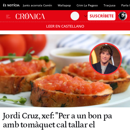
ÉS NOTÍCIA:
Junts acorrala Comín
Wallapop
Crim La Pegaso
Tracjusa
Parla 
LEER EN CASTELLANO
Passa’t al mode estalvi
Jordi Cruz, xef: "Per a un bon pa
amb tomàquet cal tallar el