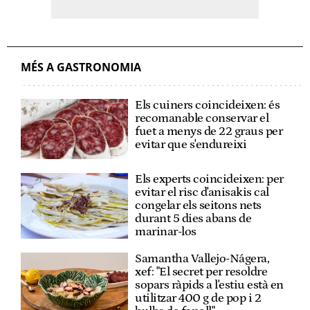
MÉS A GASTRONOMIA
Els cuiners coincideixen: és
recomanable conservar el
fuet a menys de 22 graus per
evitar que s'endureixi
Els experts coincideixen: per
evitar el risc d'anisakis cal
congelar els seitons nets
durant 5 dies abans de
marinar-los
Samantha Vallejo-Nágera,
xef: "El secret per resoldre
sopars ràpids a l'estiu està en
utilitzar 400 g de pop i 2