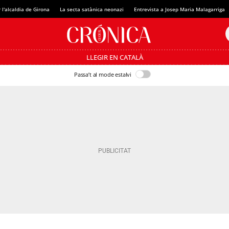
 l'alcaldia de Girona
La secta satànica neonazi
Entrevista a Josep Maria Malagarriga
LLEGIR EN CATALÀ
Passa’t al mode estalvi