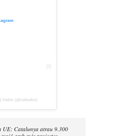
stagram
’Isidre (@calisidre)
la UE: Catalunya atrau 9.300
a regió amb més projectes