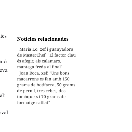
tes
Notícies relacionades
María Lo, xef i guanyadora
de MasterChef: "El factor clau
sinó
és afegir, als calamars,
mantega freda al final"
seva
Joan Roca, xef: "Uns bons
macarrons es fan amb 150
grams de botifarra, 50 grams
de pernil, tres cebes, dos
al:
tomàquets i 70 grams de
formatge ratllat"
aval
.