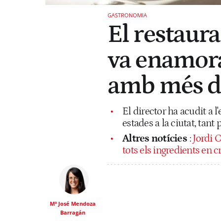
GASTRONOMIA
El restaur
va enamora
amb més de
El director ha acudit a l
estades a la ciutat, tant
Altres notícies
:
Jordi C
tots els ingredients en c
Mª José Mendoza
Barragán