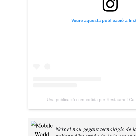
Veure aquesta publicació a In
Una publicació compartida per Restaurant Ca L
Neix el nou gegant tecnològic de 
milions d'inversió i ja és la segon