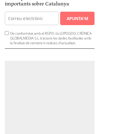
importants sobre Catalunya
APUNTA'M
De conformitat amb el RGPD i la LOPDGDD, CRÒNICA
GLOBALMEDIA S.L. tractarà les dades facilitades amb
la finalitat de remetre-li notícies d'actualitat.