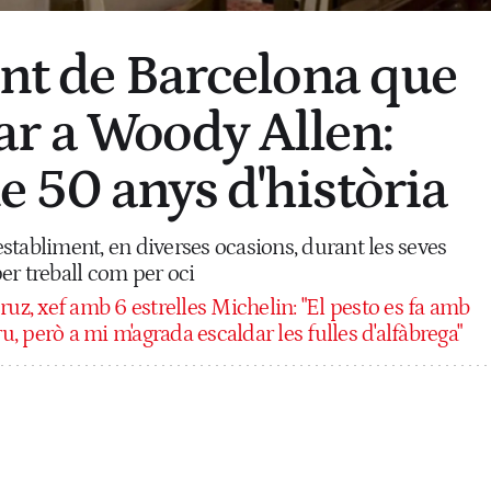
ant de Barcelona que
r a Woody Allen:
 50 anys d'història
'establiment, en diverses ocasions, durant les seves
 per treball com per oci
ruz, xef amb 6 estrelles Michelin: "El pesto es fa amb
ru, però a mi m'agrada escaldar les fulles d'alfàbrega"