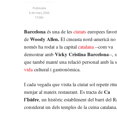
Publicada
6 de març 2026
17:00h
Barcelona
és una de les
ciutats
europees favori
Woody Allen.
de
El cineasta nord-americà no
només ha rodat a la capital
catalana
--com va
Vicky Cristina Barcelona
demostrar amb
--, 
que també manté una relació personal amb la 
vida
cultural i gastronòmica.
I cada vegada que visita la ciutat sol repetir ritu
Ca
menjar al mateix restaurant. Es tracta de
l’Isidre
, un històric establiment del barri del R
considerat un dels temples de la cuina catalana