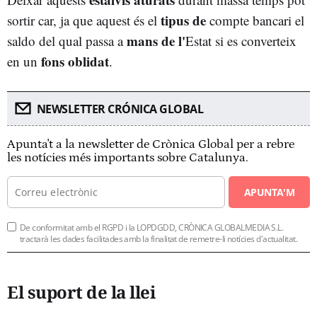
tipus de
sortir car, ja que aquest és el
compte bancari el
mans de l'
saldo del qual passa a
Estat si es converteix
fons oblidat
en un
.
NEWSLETTER CRÓNICA GLOBAL
Apunta't a la newsletter de Crònica Global per a rebre
les notícies més importants sobre Catalunya.
APUNTA'M
De conformitat amb el RGPD i la LOPDGDD, CRÒNICA GLOBALMEDIA S.L.
tractarà les dades facilitades amb la finalitat de remetre-li notícies d'actualitat.
El suport de la llei