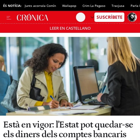
ÉS NOTÍCIA:
Junts acorrala Comín
Wallapop
Crim La Pegaso
Tracjusa
Parla 
LEER EN CASTELLANO
Passa’t al mode estalvi
Està en vigor: l'Estat pot quedar-se
els diners dels comptes bancaris