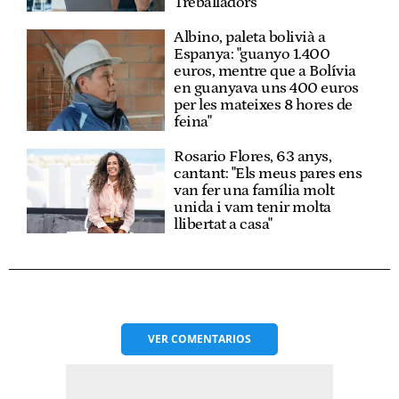
Treballadors
Albino, paleta bolivià a
Espanya: "guanyo 1.400
euros, mentre que a Bolívia
en guanyava uns 400 euros
per les mateixes 8 hores de
feina"
Rosario Flores, 63 anys,
cantant: "Els meus pares ens
van fer una família molt
unida i vam tenir molta
llibertat a casa"
VER
COMENTARIOS