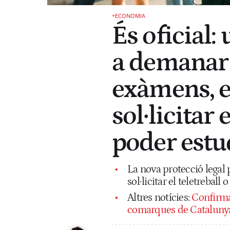
+ECONOMIA
És oficial:
a demanar 
exàmens, es
sol·licitar 
poder estu
La nova protecció legal 
sol·licitar el teletrebal
Altres notícies:
Confirmat
comarques de Catalunya