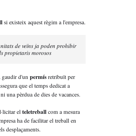
ll
si existeix aquest règim a l'empresa.
nitats de veïns ja poden prohibir
als propietaris morosos
permís
 a gaudir d'un
retribuït per
assegura que el temps dedicat a
 ni una pèrdua de dies de vacances.
teletreball
·licitar el
com a mesura
presa ha de facilitar el treball en
 els desplaçaments.