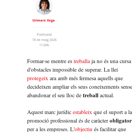
Urimare Vega
Publicada
18 de maig 2026
11:00h
Formar-se mentre es
treballa
ja no és una cursa
d'obstacles impossible de superar. La llei
protegeix
ara amb més fermesa aquells que
decideixen ampliar els seus coneixements sens
treball
abandonar el seu lloc de
actual.
Aquest marc jurídic
estableix
que el suport a la
obligator
promoció professional és de caràcter
per a les empreses. L'
objectiu
és facilitar que