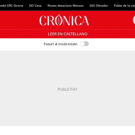
ndol ERC Girona
DO Cava
Noves dotacions Mossos
365 Obrador
Poble de la c
LEER EN CASTELLANO
Passa’t al mode estalvi