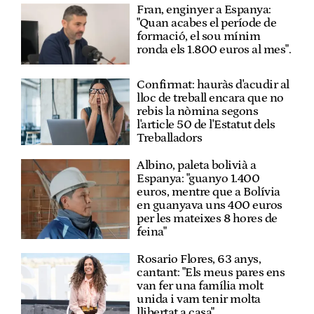
Fran, enginyer a Espanya:
"Quan acabes el període de
formació, el sou mínim
ronda els 1.800 euros al mes".
Confirmat: hauràs d'acudir al
lloc de treball encara que no
rebis la nòmina segons
l'article 50 de l'Estatut dels
Treballadors
Albino, paleta bolivià a
Espanya: "guanyo 1.400
euros, mentre que a Bolívia
en guanyava uns 400 euros
per les mateixes 8 hores de
feina"
Rosario Flores, 63 anys,
cantant: "Els meus pares ens
van fer una família molt
unida i vam tenir molta
llibertat a casa"