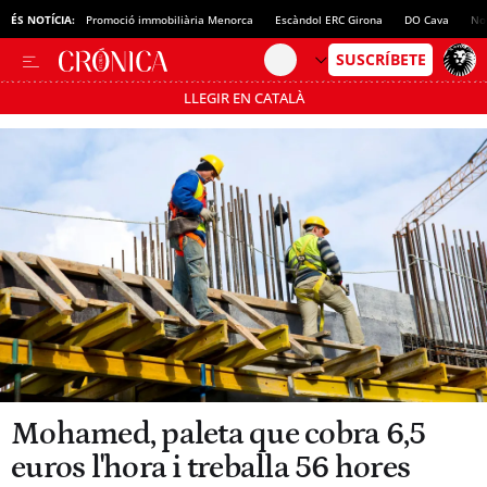
ÉS NOTÍCIA:
Promoció immobiliària Menorca
Escàndol ERC Girona
DO Cava
No
LLEGIR EN CATALÀ
Passa’t al mode estalvi
Mohamed, paleta que cobra 6,5
euros l'hora i treballa 56 hores