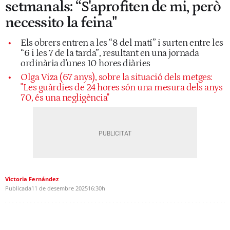
setmanals: “S'aprofiten de mi, però
necessito la feina"
Els obrers entren a les “8 del matí” i surten entre les
“6 i les 7 de la tarda”, resultant en una jornada
ordinària d'unes 10 hores diàries
Olga Viza (67 anys), sobre la situació dels metges:
"Les guàrdies de 24 hores són una mesura dels anys
70, és una negligència"
Victoria Fernández
Publicada
11 de desembre 2025
16:30h