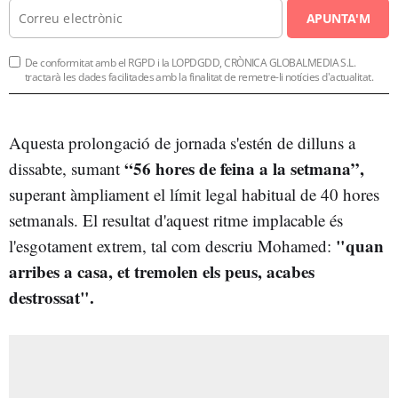
APUNTA'M
De conformitat amb el RGPD i la LOPDGDD, CRÒNICA GLOBALMEDIA S.L.
tractarà les dades facilitades amb la finalitat de remetre-li notícies d'actualitat.
Aquesta prolongació de jornada s'estén de dilluns a
“56 hores de feina a la setmana”,
dissabte, sumant
superant àmpliament el límit legal habitual de 40 hores
setmanals. El resultat d'aquest ritme implacable és
"quan
l'esgotament extrem, tal com descriu Mohamed:
arribes a casa, et tremolen els peus, acabes
destrossat".