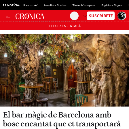
ÉS NOTÍCIA:
'Ikea xinès'
Aerolínia Starlux
'Fintech' suspesa
Fugitiu a Sitges
LLEGIR EN CATALÀ
Passa’t al mode estalvi
El bar màgic de Barcelona amb
bosc encantat que et transportarà