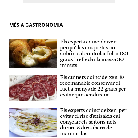
MÉS A GASTRONOMIA
Els experts coincideixen:
perquè les croquetes no
s'obrin cal controlar l'oli a 180
graus i refredar la massa 30
minuts
Els cuiners coincideixen: és
recomanable conservar el
fuet a menys de 22 graus per
evitar que s'endureixi
Els experts coincideixen: per
evitar el risc d'anisakis cal
congelar els seitons nets
durant 5 dies abans de
marinar-los