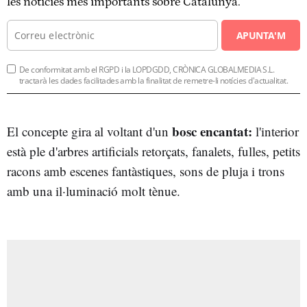
les notícies més importants sobre Catalunya.
APUNTA'M
De conformitat amb el RGPD i la LOPDGDD, CRÒNICA GLOBALMEDIA S.L.
tractarà les dades facilitades amb la finalitat de remetre-li notícies d'actualitat.
bosc encantat:
El concepte gira al voltant d'un
l'interior
està ple d'arbres artificials retorçats, fanalets, fulles, petits
racons amb escenes fantàstiques, sons de pluja i trons
amb una il·luminació molt tènue.