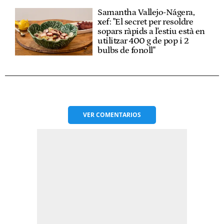
Samantha Vallejo-Nágera,
xef: "El secret per resoldre
sopars ràpids a l'estiu està en
utilitzar 400 g de pop i 2
bulbs de fonoll"
VER
COMENTARIOS