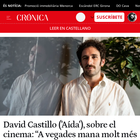
ÉS NOTÍCIA:
Promoció immobiliària Menorca
Escàndol ERC Girona
DO Cava
No
LEER EN CASTELLANO
Passa’t al mode estalvi
David Castillo ('Aída'), sobre el
cinema: “A vegades mana molt més