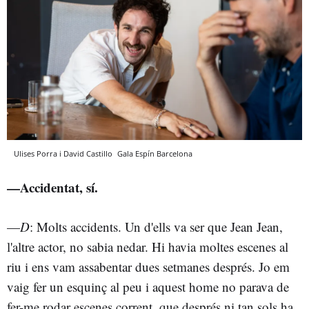
Ulises Porra i David Castillo
Gala Espín
Barcelona
—Accidentat, sí.
—
D
: Molts accidents. Un d'ells va ser que Jean Jean,
l'altre actor, no sabia nedar. Hi havia moltes escenes al
riu i ens vam assabentar dues setmanes després. Jo em
vaig fer un esquinç al peu i aquest home no parava de
fer-me rodar escenes corrent, que després ni tan sols ha