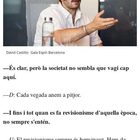
David Castillo
Gala Espín
Barcelona
—És clar, però la societat no sembla que vagi cap
aquí.
—
D
: Cada vegada anem a pitjor.
—I fins i tot quan es fa revisionisme d'aquella època,
no sempre s'entén.
—
U
: El revisionisme sempre és benvingut. Hem de