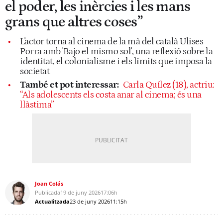
el poder, les inèrcies i les mans
grans que altres coses”
L'actor torna al cinema de la mà del català Ulises
Porra amb 'Bajo el mismo sol', una reflexió sobre la
identitat, el colonialisme i els límits que imposa la
societat
També et pot interessar:
Carla Quílez (18), actriu:
“Als adolescents els costa anar al cinema; és una
llàstima”
Joan Colás
Publicada
19 de juny 2026
17:06h
Actualitzada
23 de juny 2026
11:15h