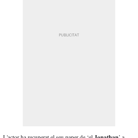
Jonathan
L'actor ha recuperat el seu paper de ‘el
’ a