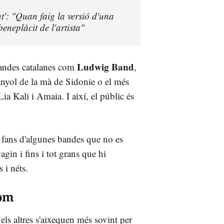
t': "Quan faig la versió d'una
eneplàcit de l'artista"
Ludwig Band
 bandes catalanes com
,
panyol de la mà de Sidonie o el més
 Lia Kali i Amaia. I així, el públic és
, fans d'algunes bandes que no es
agin i fins i tot grans que hi
 i néts.
hom
 els altres s'aixequen més sovint per