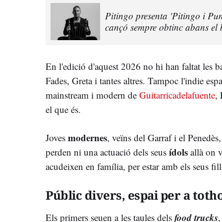
Pitingo presenta 'Pitingo i Pun
cançó sempre obtinc abans el b
En l'edició d'aquest 2026 no hi han faltat les
Fades, Greta i tantes altres. Tampoc l'indie es
mainstream i modern de
Guitarricadelafuente
,
el que és.
modernes
Joves
, veïns del Garraf i el Penedès
ídols
perden ni una actuació dels seus
allà on v
acudeixen en família, per estar amb els seus fills
Públic divers, espai per a tot
food trucks
Els primers seuen a les taules dels
,