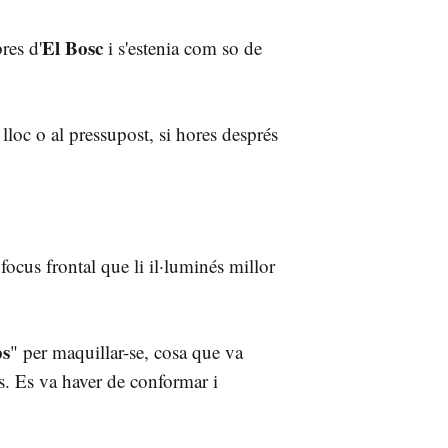
El Bosc
res d'
i s'estenia com so de
 lloc o al pressupost, si hores després
ocus frontal que li il·luminés millor
ps
" per maquillar-se, cosa que va
més. Es va haver de conformar i