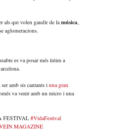
música
er als qui volen gaudir de la
,
nse aglomeracions.
issabte es va posar més íntim a
arcelona.
 ser amb sis cantants i
una gran
només va venir amb un micro i una
IDA FESTIVAL
#VidaFestival
 - VEIN MAGAZINE