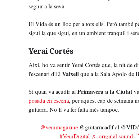
seguir a la seva.
El Vida és un lloc per a tots ells. Però també p
sigui la que sigui, en un ambient tranquil i se
Yerai Cortés
Així, ho va sentir Yerai Cortés que, la nit de d
Vaixell
l'escenari d'El
que a la Sala Apolo de B
Primavera a la Ciutat
Si quan va acudir al
va
posada en escena
, per aquest cap de setmana 
guitarra. No li va fer falta més tampoc.
@veinmagazine
@guitarricadlf al @V
#VeinDigital
♬ original sound