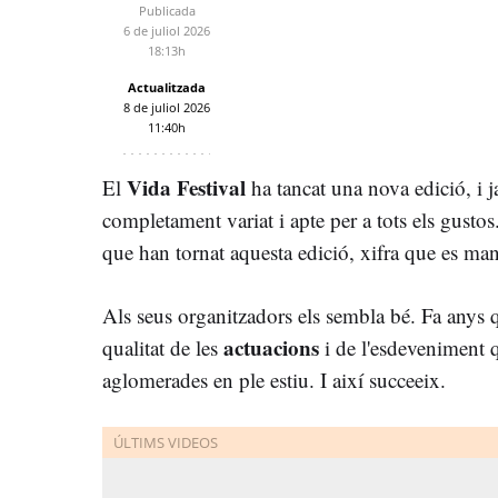
Publicada
6 de juliol 2026
18:13h
Actualitzada
8 de juliol 2026
11:40h
Vida Festival
El
ha tancat una nova edició, i j
completament variat i apte per a tots els gust
que han tornat aquesta edició, xifra que es man
Als seus organitzadors els sembla bé. Fa anys 
actuacions
qualitat de les
i de l'esdeveniment q
aglomerades en ple estiu. I així succeeix.