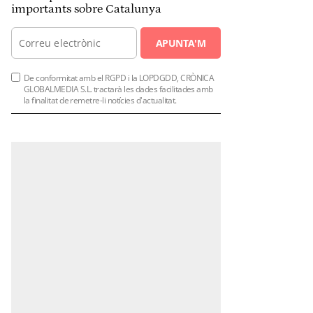
importants sobre Catalunya
APUNTA'M
De conformitat amb el RGPD i la LOPDGDD, CRÒNICA
GLOBALMEDIA S.L. tractarà les dades facilitades amb
la finalitat de remetre-li notícies d'actualitat.