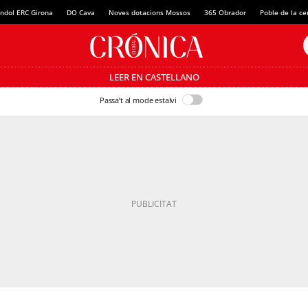
ndol ERC Girona
DO Cava
Noves dotacions Mossos
365 Obrador
Poble de la c
LEER EN CASTELLANO
Passa’t al mode estalvi