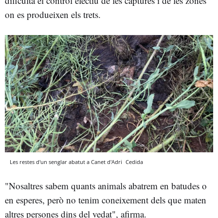
dificulta el control efectiu de les captures i de les zones
on es produeixen els trets.
Les restes d'un senglar abatut a Canet d'Adri
Cedida
"Nosaltres sabem quants animals abatrem en batudes o
en esperes, però no tenim coneixement dels que maten
altres persones dins del vedat", afirma.