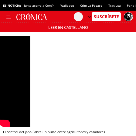
ÉS NOTÍCIA:
Junts acorrala Comín
Wallapop
Crim La Pegaso
Tracjusa
Parla 
LEER EN CASTELLANO
Passa’t al mode estalvi
El control del jabalí abre un pulso entre agricultores y cazadores