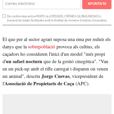
APUNTA'M
De conformitat amb el RGPD i la LOPDGDD, CRÒNICA GLOBALMEDIA S.L.
tractarà les dades facilitades amb la finalitat de remetre-li notícies d'actualitat.
El que per al sector agrari suposa una eina per reduir els
danys que la
sobrepoblació
provoca als cultius, els
caçadors ho consideren l'inici d'un model "més propi
un safari nocturn
d'
que de la gestió cinegètica". "Van
en un pick-up amb el rifle carregat i disparen on veuen
Jorge Cuevas
un animal", descriu
, vicepresident de
Associació de Propietaris de Caça
l'
(APC).