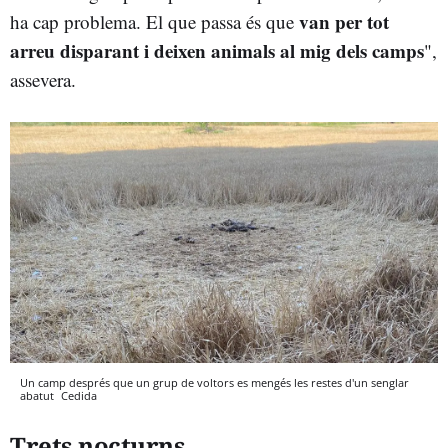
van per tot
ha cap problema. El que passa és que
arreu disparant i deixen animals al mig dels camps
",
assevera.
Un camp després que un grup de voltors es mengés les restes d'un senglar
abatut
Cedida
Trets nocturns