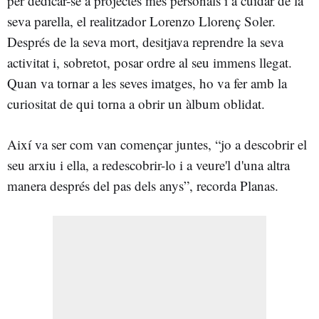
per dedicar-se a projectes més personals i a cuidar de la
seva parella, el realitzador Lorenzo Llorenç Soler.
Després de la seva mort, desitjava reprendre la seva
activitat i, sobretot, posar ordre al seu immens llegat.
Quan va tornar a les seves imatges, ho va fer amb la
curiositat de qui torna a obrir un àlbum oblidat.
Així va ser com van començar juntes, “jo a descobrir el
seu arxiu i ella, a redescobrir-lo i a veure'l d'una altra
manera després del pas dels anys”, recorda Planas.