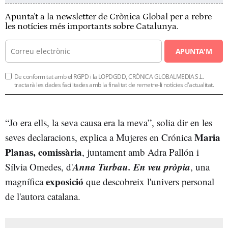
Apunta't a la newsletter de Crònica Global per a rebre
les notícies més importants sobre Catalunya.
APUNTA'M
De conformitat amb el RGPD i la LOPDGDD, CRÒNICA GLOBALMEDIA S.L.
tractarà les dades facilitades amb la finalitat de remetre-li notícies d'actualitat.
“Jo era ells, la seva causa era la meva”, solia dir en les
Maria
seves declaracions, explica a Mujeres en Crónica
Planas, comissària
, juntament amb Adra Pallón i
Anna Turbau. En veu pròpia
Sílvia Omedes, d'
, una
exposició
magnífica
que descobreix l'univers personal
de l'autora catalana.