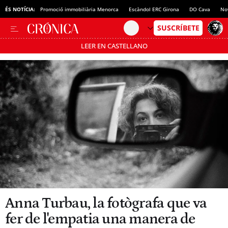
ÉS NOTÍCIA:
Promoció immobiliària Menorca
Escàndol ERC Girona
DO Cava
No
LEER EN CASTELLANO
Passa’t al mode estalvi
Anna Turbau, la fotògrafa que va
fer de l'empatia una manera de