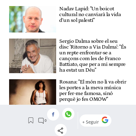
Nadav Lapid: "Un boicot
cultural no canviarà la vida
d’un sol palestí"
Sergio Dalma sobre el seu
disc 'Ritorno a Via Dalma': "És
un repte enfrontar-se a
cançons com les de Franco
Battiato, que per a mi sempre
ha estat un Déu"
Rosana: "El món no li va obrir
les portes a la meva música
per fer-me famosa, sinó
perquè jo fes OMOW"