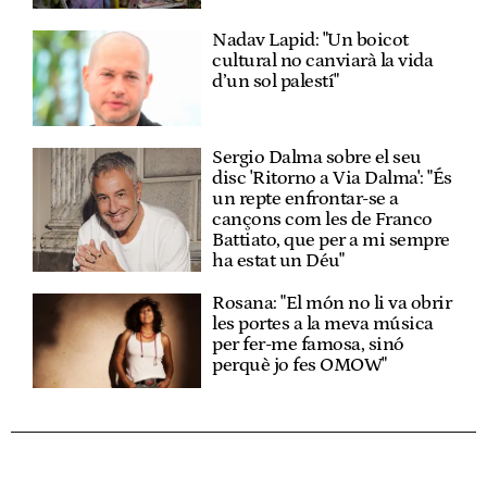
Nadav Lapid: "Un boicot
cultural no canviarà la vida
d’un sol palestí"
Sergio Dalma sobre el seu
disc 'Ritorno a Via Dalma': "És
un repte enfrontar-se a
cançons com les de Franco
Battiato, que per a mi sempre
ha estat un Déu"
Rosana: "El món no li va obrir
les portes a la meva música
per fer-me famosa, sinó
perquè jo fes OMOW"