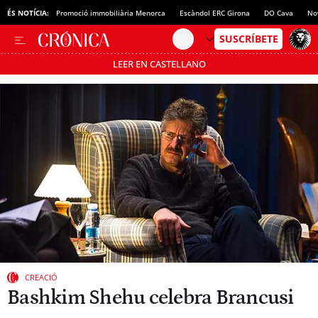
ÉS NOTÍCIA:
Promoció immobiliària Menorca
Escàndol ERC Girona
DO Cava
No
LEER EN CASTELLANO
Passa’t al mode estalvi
CREACIÓ
Bashkim Shehu celebra Brancusi