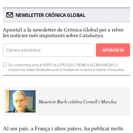
NEWSLETTER CRÓNICA GLOBAL
Apunta't a la newsletter de Crònica Global per a rebre
les notícies més importants sobre Catalunya.
APUNTA'M
De conformitat amb el RGPD i la LOPDGDD, CRÒNICA GLOBALMEDIA S.L.
tractarà les dades facilitades amb la finalitat de remetre-li notícies d'actualitat.
Mauricio Bach celebra Cornell i Marclay
Al seu país, a França i altres països, ha publicat molts