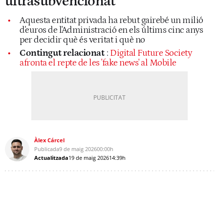
ultrasubvencionat
Aquesta entitat privada ha rebut gairebé un milió
d'euros de l'Administració en els últims cinc anys
per decidir què és veritat i què no
Contingut relacionat
:
Digital Future Society
afronta el repte de les 'fake news' al Mobile
Àlex Cárcel
Publicada
9 de maig 2026
00:00h
Actualitzada
19 de maig 2026
14:39h