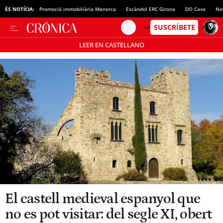
ÉS NOTÍCIA:
Promoció immobiliària Menorca
Escàndol ERC Girona
DO Cava
No
LEER EN CASTELLANO
Passa’t al mode estalvi
El castell medieval espanyol que
no es pot visitar: del segle XI, obert