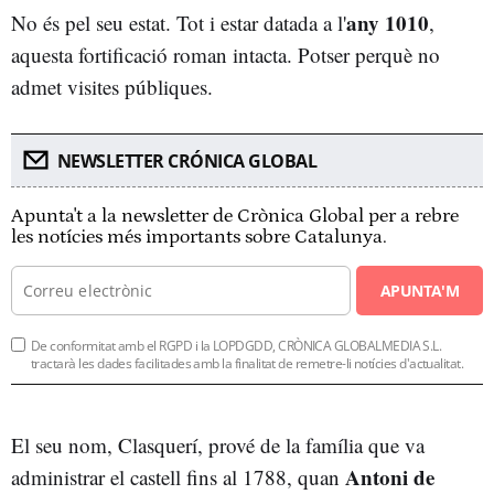
any 1010
No és pel seu estat. Tot i estar datada a l'
,
aquesta fortificació roman intacta. Potser perquè no
admet visites públiques.
NEWSLETTER CRÓNICA GLOBAL
Apunta't a la newsletter de Crònica Global per a rebre
les notícies més importants sobre Catalunya.
APUNTA'M
De conformitat amb el RGPD i la LOPDGDD, CRÒNICA GLOBALMEDIA S.L.
tractarà les dades facilitades amb la finalitat de remetre-li notícies d'actualitat.
El seu nom, Clasquerí, prové de la família que va
Antoni de
administrar el castell fins al 1788, quan