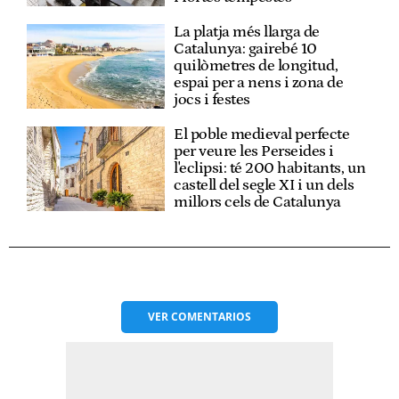
La platja més llarga de
Catalunya: gairebé 10
quilòmetres de longitud,
espai per a nens i zona de
jocs i festes
El poble medieval perfecte
per veure les Perseides i
l'eclipsi: té 200 habitants, un
castell del segle XI i un dels
millors cels de Catalunya
VER
COMENTARIOS