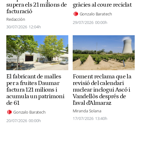
supera els 21 milions de
gràcies al coure reciclat
facturació
Gonzalo Baratech
Redacción
29/07/2026
00:00h
30/07/2026
12:04h
El fabricant de malles
Foment reclama que la
per a fruites Daumar
revisió del calendari
factura 121 milions i
nuclear inclogui Ascó i
acumula un patrimoni
Vandellòs després de
de 61
l'aval d'Almaraz
Miranda Solana
Gonzalo Baratech
17/07/2026
13:40h
20/07/2026
00:00h