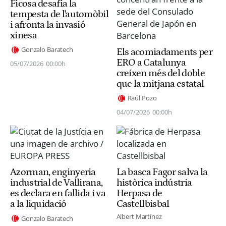
Ficosa desafia la
tempesta de l'automòbil
i afronta la invasió
xinesa
Gonzalo Baratech
Els acomiadaments per
ERO a Catalunya
05/07/2026
00:00h
creixen més del doble
que la mitjana estatal
Raúl Pozo
04/07/2026
00:00h
Azorman, enginyeria
La basca Fagor salva la
industrial de Vallirana,
històrica indústria
es declara en fallida i va
Herpasa de
a la liquidació
Castellbisbal
Albert Martínez
Gonzalo Baratech