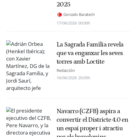
2025
Gonzalo Baratech
17/06/2026
00:00h
La Sagrada Família revela
que va enganxar les seves
torres amb Loctite
Redacción
16/06/2026
20:05h
Navarro (CZFB) aspira a
convertir el Districte 4.0 en
un espai proper i atractiu
per als barcelonins