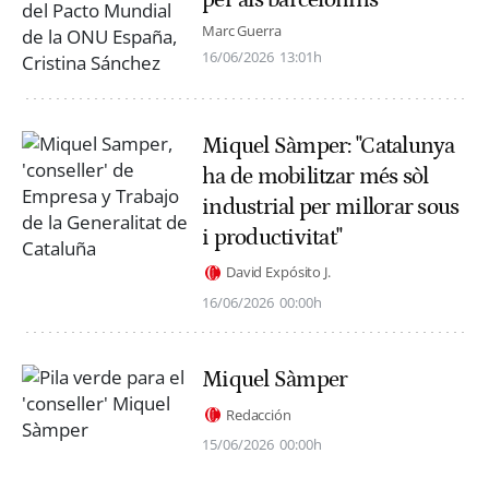
Marc Guerra
16/06/2026
13:01h
Miquel Sàmper: "Catalunya
ha de mobilitzar més sòl
industrial per millorar sous
i productivitat"
David Expósito J.
16/06/2026
00:00h
Miquel Sàmper
Redacción
15/06/2026
00:00h