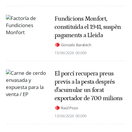
Fundicions Monfort,
constituïda el 1941, suspèn
pagaments a Lleida
Gonzalo Baratech
15/06/2026
00:00h
El porcí recupera preus
previs a la pesta després
d'acumular un forat
exportador de 700 milions
Raúl Pozo
13/06/2026
00:00h