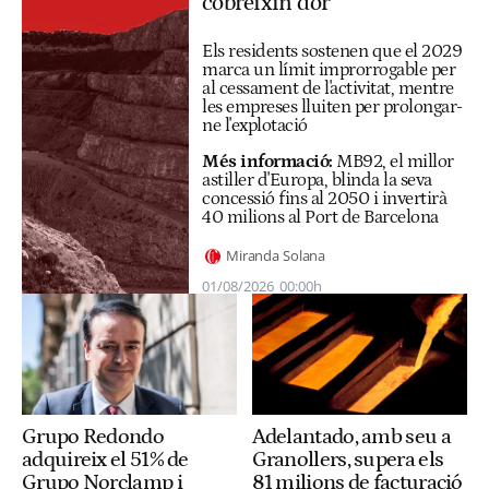
cobreixin d'or"
Els residents sostenen que el 2029
marca un límit improrrogable per
al cessament de l'activitat, mentre
les empreses lluiten per prolongar-
ne l'explotació
Més informació:
MB92, el millor
astiller d'Europa, blinda la seva
concessió fins al 2050 i invertirà
40 milions al Port de Barcelona
Miranda Solana
01/08/2026
00:00h
Grupo Redondo
Adelantado, amb seu a
adquireix el 51% de
Granollers, supera els
Grupo Norclamp i
81 milions de facturació