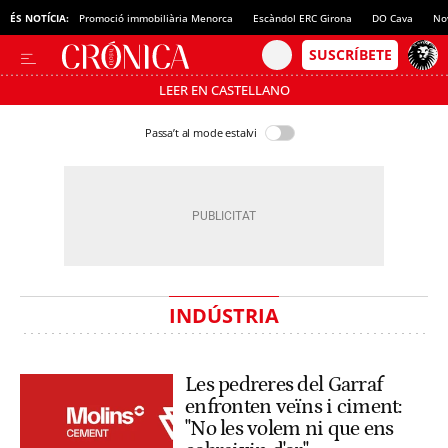
ÉS NOTÍCIA:
Promoció immobiliària Menorca
Escàndol ERC Girona
DO Cava
No
LEER EN CASTELLANO
Passa’t al mode estalvi
INDÚSTRIA
Les pedreres del Garraf
enfronten veïns i ciment:
"No les volem ni que ens