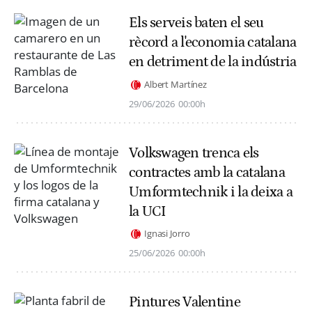
Els serveis baten el seu
rècord a l'economia catalana
en detriment de la indústria
Albert Martínez
29/06/2026
00:00h
Volkswagen trenca els
contractes amb la catalana
Umformtechnik i la deixa a
la UCI
Ignasi Jorro
25/06/2026
00:00h
Pintures Valentine