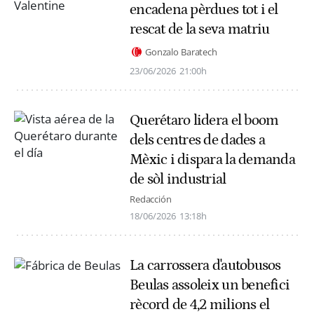
encadena pèrdues tot i el
rescat de la seva matriu
Gonzalo Baratech
23/06/2026
21:00h
Querétaro lidera el boom
dels centres de dades a
Mèxic i dispara la demanda
de sòl industrial
Redacción
18/06/2026
13:18h
La carrossera d'autobusos
Beulas assoleix un benefici
rècord de 4,2 milions el