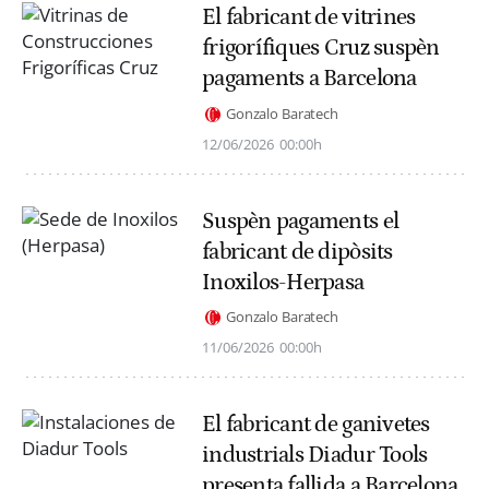
El fabricant de vitrines
frigorífiques Cruz suspèn
pagaments a Barcelona
Gonzalo Baratech
12/06/2026
00:00h
Suspèn pagaments el
fabricant de dipòsits
Inoxilos-Herpasa
Gonzalo Baratech
11/06/2026
00:00h
El fabricant de ganivetes
industrials Diadur Tools
presenta fallida a Barcelona