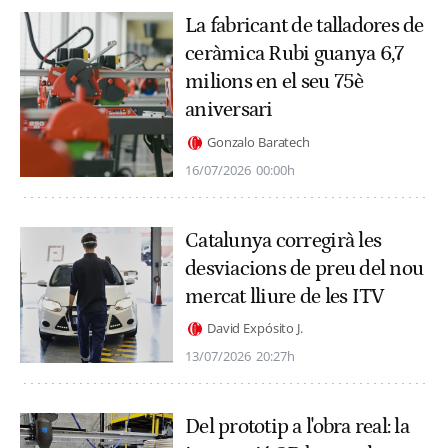
La fabricant de talladores de
ceràmica Rubi guanya 6,7
milions en el seu 75è
aniversari
Gonzalo Baratech
16/07/2026
00:00h
Catalunya corregirà les
desviacions de preu del nou
mercat lliure de les ITV
David Expósito J.
13/07/2026
20:27h
Del prototip a l'obra real: la