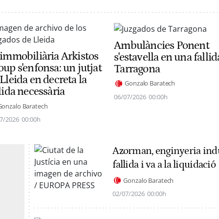
Ambulàncies Ponent
 immobiliària Arkistos
s'estavella en una fallid
up s'enfonsa: un jutjat
Tarragona
Lleida en decreta la
Gonzalo Baratech
lida necessària
06/07/2026
00:00h
Gonzalo Baratech
7/2026
00:00h
Azorman, enginyeria indus
fallida i va a la liquidació
Gonzalo Baratech
02/07/2026
00:00h