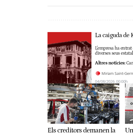
La caiguda de K
L'empresa ha entrat 
diverses seus estat
Altres notícies:
Car
Miriam Saint-Ger
04/08/2026
00:00h
Els creditors demanen la
Un