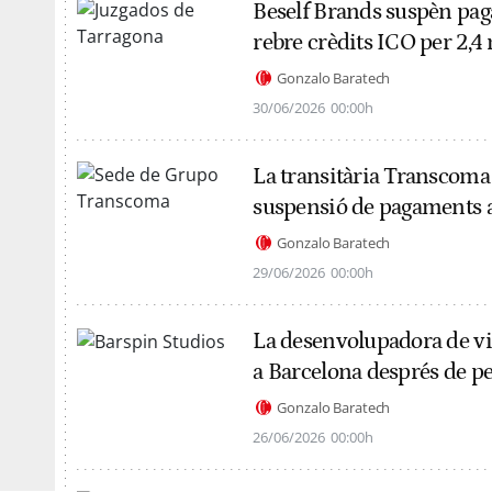
Beself Brands suspèn pag
rebre crèdits ICO per 2,4
Gonzalo Baratech
30/06/2026
00:00h
La transitària Transcoma 
suspensió de pagaments 
Gonzalo Baratech
29/06/2026
00:00h
La desenvolupadora de vi
a Barcelona després de per
Gonzalo Baratech
26/06/2026
00:00h