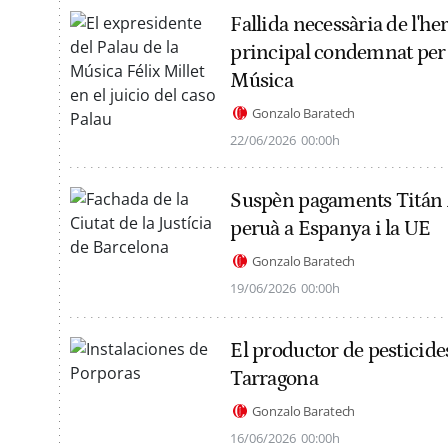
Fallida necessària de l'her
principal condemnat per l
Música
Gonzalo Baratech
22/06/2026
00:00h
Suspèn pagaments Titán 
peruà a Espanya i la UE
Gonzalo Baratech
19/06/2026
00:00h
El productor de pesticid
Tarragona
Gonzalo Baratech
16/06/2026
00:00h