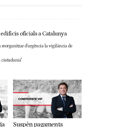
edificis oficials a Catalunya
a reorganitzar d'urgència la vigilància de
a ciutadania"
ia
Suspèn pagaments