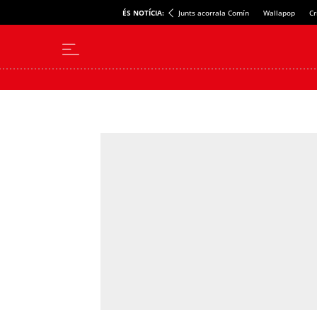
ÉS NOTÍCIA:
Junts acorrala Comín
Wallapop
Cr