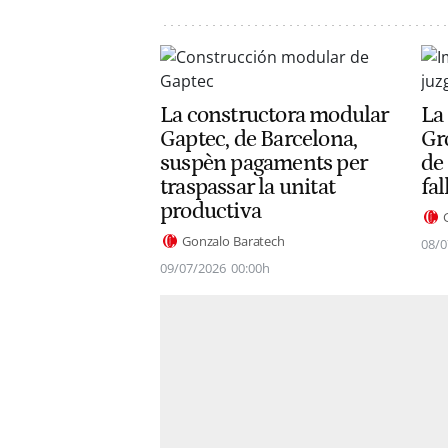
La constructora modular
La
Gaptec, de Barcelona,
Gro
suspèn pagaments per
de 
traspassar la unitat
fal
productiva
Gonzalo Baratech
08/0
09/07/2026
00:00h