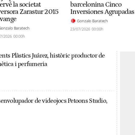
ervé la societat
barcelonina Cinco
versora Zarastur 2015
Inversiones Agrupadas
vange
Gonzalo Baratech
Gonzalo Baratech
23/07/2026
00:00h
7/2026
00:00h
ts Plàstics Juárez, històric productor de
mètica i perfumeria
esenvolupador de videojocs Petoons Studio,