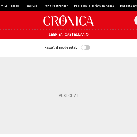
im La Pegaso
Tracjusa
Parla l'estranger
Poble de la ceràmica negra
Recepta am
LEER EN CASTELLANO
Passa’t al mode estalvi