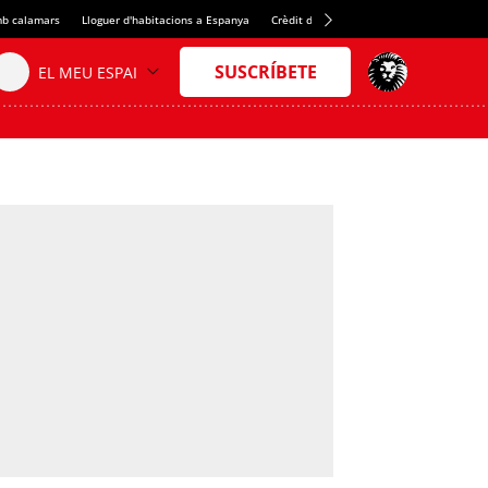
b calamars
Lloguer d'habitacions a Espanya
Crèdit del Spotify Camp Nou
Juan Evar