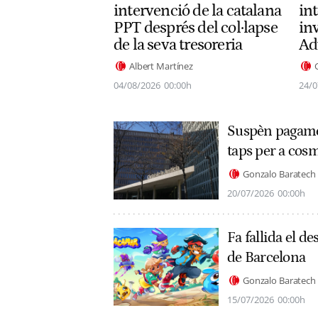
intervenció de la catalana
int
PPT després del col·lapse
in
de la seva tresoreria
Ad
Albert Martínez
04/08/2026
00:00h
24/0
Suspèn pagamen
taps per a cos
Gonzalo Baratech
20/07/2026
00:00h
Fa fallida el d
de Barcelona
Gonzalo Baratech
15/07/2026
00:00h