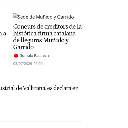
Concurs de creditors de la
a a
històrica firma catalana
de llegums Muñido y
Garrido
Gonzalo Baratech
03/07/2026
00:00h
trial de Vallirana, es declara en