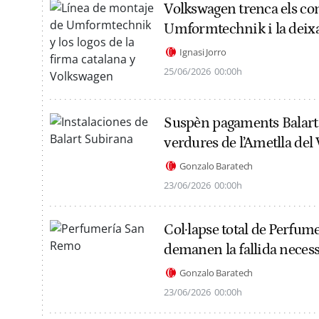
Volkswagen trenca els con
Umformtechnik i la deixa
Ignasi Jorro
25/06/2026
00:00h
Suspèn pagaments Balart S
verdures de l’Ametlla del 
Gonzalo Baratech
23/06/2026
00:00h
Col·lapse total de Perfum
demanen la fallida necess
Gonzalo Baratech
23/06/2026
00:00h