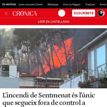
ÉS NOTÍCIA:
Junts acorrala Comín
Wallapop
Crim La Pegaso
Tracjusa
Parla 
LEER EN CASTELLANO
Passa’t al mode estalvi
L'incendi de Sentmenat és l'únic
que segueix fora de control a