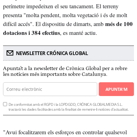
perímetre impedeixen el seu tancament. El terreny
presenta "molta pendent, molta vegetació i és de molt
més de 100
difícil accés". El dispositiu de dimarts, amb
dotacions i 384 efectius
, es manté actiu.
NEWSLETTER CRÓNICA GLOBAL
Apunta't a la newsletter de Crònica Global per a rebre
les notícies més importants sobre Catalunya.
APUNTA'M
De conformitat amb el RGPD i la LOPDGDD, CRÒNICA GLOBALMEDIA S.L.
tractarà les dades facilitades amb la finalitat de remetre-li notícies d'actualitat.
"Avui focalitzarem els esforços en controlar qualsevol