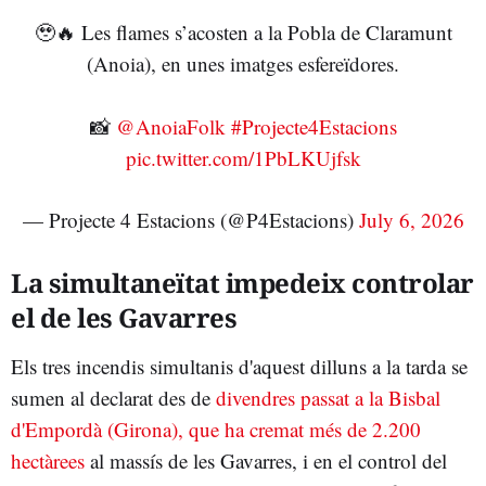
🥹🔥 Les flames s’acosten a la Pobla de Claramunt
(Anoia), en unes imatges esfereïdores.
📸
@AnoiaFolk
#Projecte4Estacions
pic.twitter.com/1PbLKUjfsk
— Projecte 4 Estacions (@P4Estacions)
July 6, 2026
La simultaneïtat impedeix controlar
el de les Gavarres
Els tres incendis simultanis d'aquest dilluns a la tarda se
sumen al declarat des de
divendres passat a la Bisbal
d'Empordà (Girona), que ha cremat més de 2.200
hectàrees
al massís de les Gavarres, i en el control del