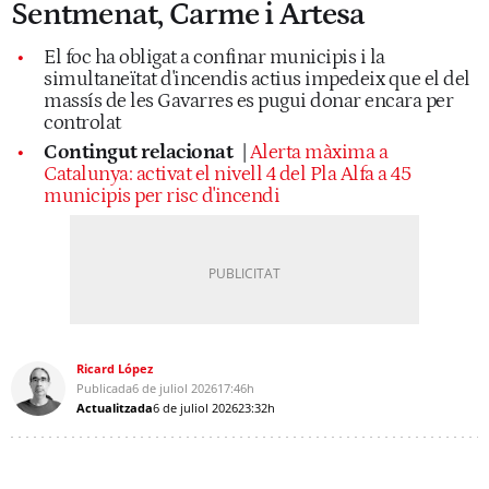
Sentmenat, Carme i Artesa
El foc ha obligat a confinar municipis i la
simultaneïtat d'incendis actius impedeix que el del
massís de les Gavarres es pugui donar encara per
controlat
Contingut relacionat
|
Alerta màxima a
Catalunya: activat el nivell 4 del Pla Alfa a 45
municipis per risc d'incendi
Ricard López
Publicada
6 de juliol 2026
17:46h
Actualitzada
6 de juliol 2026
23:32h