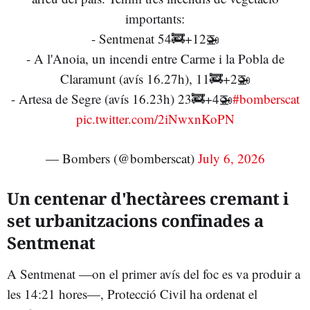
importants:
- Sentmenat 54🚒+12🚁
- A l'Anoia, un incendi entre Carme i la Pobla de
Claramunt (avís 16.27h), 11🚒+2🚁
- Artesa de Segre (avís 16.23h) 23🚒+4🚁
#bomberscat
pic.twitter.com/2iNwxnKoPN
— Bombers (@bomberscat)
July 6, 2026
Un centenar d'hectàrees cremant i
set urbanitzacions confinades a
Sentmenat
A Sentmenat —on el primer avís del foc es va produir a
les 14:21 hores—, Protecció Civil ha ordenat el