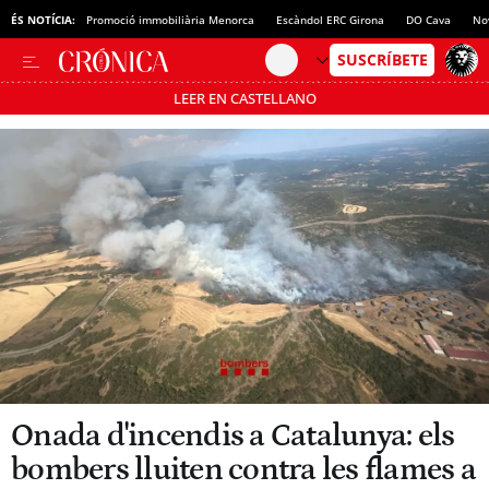
ÉS NOTÍCIA:
Promoció immobiliària Menorca
Escàndol ERC Girona
DO Cava
No
LEER EN CASTELLANO
Passa’t al mode estalvi
Onada d'incendis a Catalunya: els
bombers lluiten contra les flames a