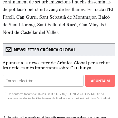
confinament de set urbanitzacions i nuclis disseminats
de població pel ràpid avanç de les flames. Es tracta d'El
Farell, Can Gurri, Sant Sebastià de Montmajor, Balcó
de Sant Llorenç, Sant Feliu del Racó, Can Vinyals i
Nord de Castellar del Vallès.
NEWSLETTER CRÓNICA GLOBAL
Apunta't a la newsletter de Crònica Global per a rebre
les notícies més importants sobre Catalunya.
APUNTA'M
De conformitat amb el RGPD i la LOPDGDD, CRÒNICA GLOBALMEDIA S.L.
tractarà les dades facilitades amb la finalitat de remetre-li notícies d'actualitat.
hectàrees cremades
A la nit, el nombre d'
en aquest