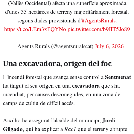
(Vallès Occidental) afecta una superfície aproximada
d'unes 35 hectàrees de terreny majoritàriament forestal,
segons dades provisionals d'
#AgentsRurals
.
https://t.co/LEm3xPQYNo
pic.twitter.com/b9IIT5Jo89
— Agents Rurals (@agentsruralscat)
July 6, 2026
Una excavadora, origen del foc
Sentmenat
L'incendi forestal que avança sense control a
excavadora
ha tingut el seu origen en una
que s'ha
incendiat, per causes desconegudes, en una zona de
camps de cultiu de difícil accés.
Jordi
Així ho ha assegurat l'alcalde del municipi,
Gilgado
, qui ha explicat a
Rac1
que el terreny abrupte