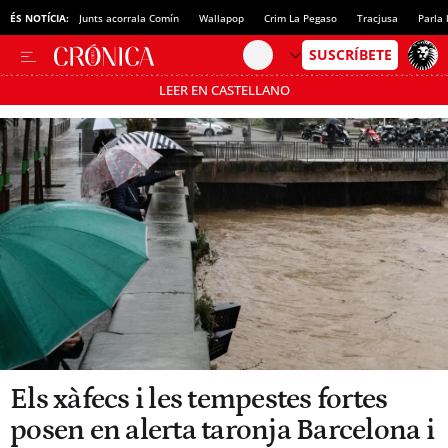
ÉS NOTÍCIA:
Junts acorrala Comín
Wallapop
Crim La Pegaso
Tracjusa
Parla 
LEER EN CASTELLANO
Passa’t al mode estalvi
Els xàfecs i les tempestes fortes
posen en alerta taronja Barcelona i