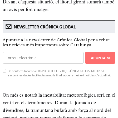
Davant d'aquesta situació, el litoral gironí sumarà també
un avís per fort onatge.
NEWSLETTER CRÓNICA GLOBAL
Apunta't a la newsletter de Crònica Global per a rebre
les notícies més importants sobre Catalunya.
APUNTA'M
De conformitat amb el RGPD i la LOPDGDD, CRÒNICA GLOBALMEDIA S.L.
tractarà les dades facilitades amb la finalitat de remetre-li notícies d'actualitat.
On més es notarà la inestabilitat meteorològica serà en el
vent i en els termòmetres. Durant la jornada de
divendres
, la tramuntana bufarà amb força al nord del
territori, registrant ratxes molt fortes a la comarca de