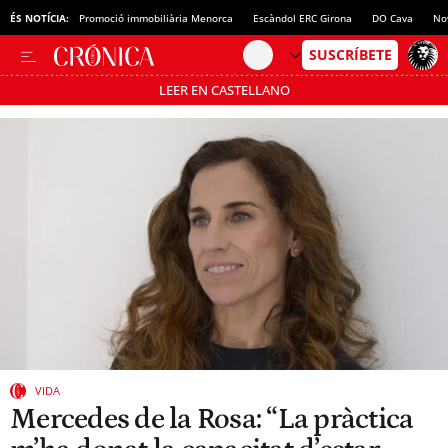
ÉS NOTÍCIA:
Promoció immobiliària Menorca
Escàndol ERC Girona
DO Cava
No
LEER EN CASTELLANO
Passa’t al mode estalvi
VIDA
Mercedes de la Rosa: “La pràctica