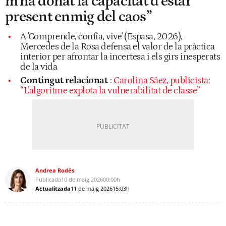
m’ha donat la capacitat d’estar
present enmig del caos”
A 'Comprende, confía, vive' (Espasa, 2026),
Mercedes de la Rosa defensa el valor de la pràctica
interior per afrontar la incertesa i els girs inesperats
de la vida
Contingut relacionat
:
Carolina Sáez, publicista:
“L’algoritme explota la vulnerabilitat de classe”
Andrea Rodés
Publicada
10 de maig 2026
00:00h
Actualitzada
11 de maig 2026
15:03h