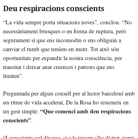
Deu respiracions conscients
“La vida sempre porta situacions noves”, conclou. “No
necessàriament brusques o en forma de ruptura, però
segurament sí que ens incomodin o ens obliguin a
canviar el rumb que teníem en ment. Tot això són
oportunitats per expandir la nostra consciència, per
transitar i deixar anar creences i patrons que ens
limiten”.
Preguntada per algun consell per al lector barceloní amb
un ritme de vida accelerat, De la Rosa ho resumeix en
“Que comenci amb deu respiracions
un gest simple:
conscients”
.
“I conscients vol dir que, si a la tercera s’ha distret, torni