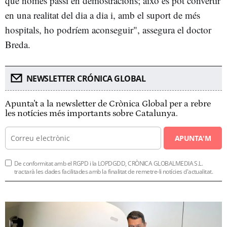
que només passi en demostracions; això es pot convertir
en una realitat del dia a dia i, amb el suport de més
hospitals, ho podríem aconseguir", assegura el doctor
Breda.
NEWSLETTER CRÓNICA GLOBAL
Apunta't a la newsletter de Crònica Global per a rebre
les notícies més importants sobre Catalunya.
APUNTA'M
De conformitat amb el RGPD i la LOPDGDD, CRÒNICA GLOBALMEDIA S.L.
tractarà les dades facilitades amb la finalitat de remetre-li notícies d'actualitat.