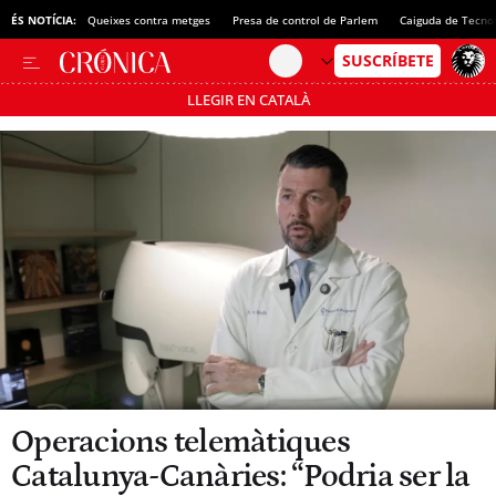
ÉS NOTÍCIA:
Queixes contra metges
Presa de control de Parlem
Caiguda de Tecno
LLEGIR EN CATALÀ
Passa’t al mode estalvi
Operacions telemàtiques
Catalunya-Canàries: “Podria ser la