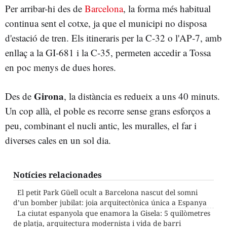
Per arribar-hi des de
Barcelona
, la forma més habitual
continua sent el cotxe, ja que el municipi no disposa
d'estació de tren. Els itineraris per la C‑32 o l'AP‑7, amb
enllaç a la GI‑681 i la C‑35, permeten accedir a Tossa
en poc menys de dues hores.
Girona
Des de
, la distància es redueix a uns 40 minuts.
Un cop allà, el poble es recorre sense grans esforços a
peu, combinant el nucli antic, les muralles, el far i
diverses cales en un sol dia.
Notícies relacionades
El petit Park Güell ocult a Barcelona nascut del somni
d’un bomber jubilat: joia arquitectònica única a Espanya
La ciutat espanyola que enamora la Gisela: 5 quilòmetres
de platja, arquitectura modernista i vida de barri