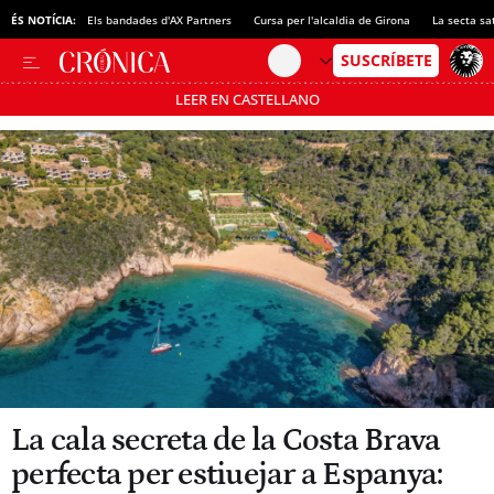
ÉS NOTÍCIA:
Els bandades d'AX Partners
Cursa per l'alcaldia de Girona
La secta sa
LEER EN CASTELLANO
Passa’t al mode estalvi
La cala secreta de la Costa Brava
perfecta per estiuejar a Espanya: