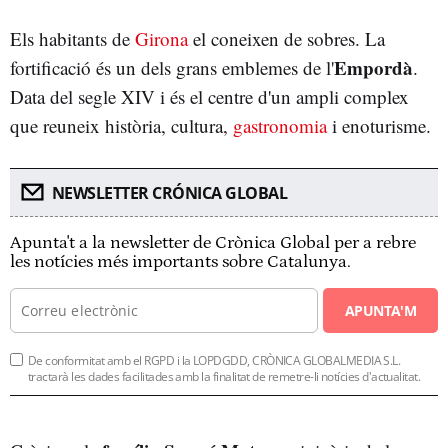
Els habitants de
Girona
el coneixen de sobres. La
Empordà
fortificació és un dels grans emblemes de l'
.
Data del segle XIV i és el centre d'un ampli complex
que reuneix història, cultura,
gastronomia
i enoturisme.
NEWSLETTER CRÓNICA GLOBAL
Apunta't a la newsletter de Crònica Global per a rebre
les notícies més importants sobre Catalunya.
APUNTA'M
De conformitat amb el RGPD i la LOPDGDD, CRÒNICA GLOBALMEDIA S.L.
tractarà les dades facilitades amb la finalitat de remetre-li notícies d'actualitat.