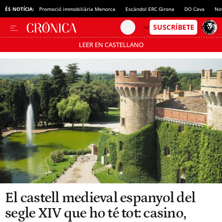
ÉS NOTÍCIA:
Promoció immobiliària Menorca
Escàndol ERC Girona
DO Cava
No
LEER EN CASTELLANO
Passa’t al mode estalvi
El castell medieval espanyol del
segle XIV que ho té tot: casino,