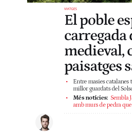
VIATGES
El poble es
carregada d
medieval, c
paisatges s
Entre masies catalanes t
millor guardats del Sol
Més notícies:
Sembla Ja
amb murs de pedra que e