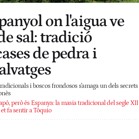
panyol on l'aigua ve
e sal: tradició
ases de pedra i
alvatges
radicionals i boscos frondosos s'amaga un dels secrets
sonès
pó, però és Espanya: la masia tradicional del segle XII
t fa sentir a Tòquio