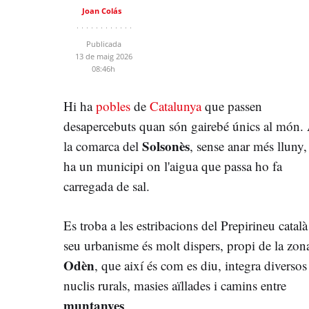
Joan Colás
Publicada
13 de maig 2026
08:46h
Hi ha
pobles
de
Catalunya
que passen
desapercebuts quan són gairebé únics al món.
Solsonès
la comarca del
, sense anar més lluny,
ha un municipi on l'aigua que passa ho fa
carregada de sal.
Es troba a les estribacions del Prepirineu català 
seu urbanisme és molt dispers, propi de la zon
Odèn
, que així és com es diu, integra diversos
nuclis rurals, masies aïllades i camins entre
muntanyes
.