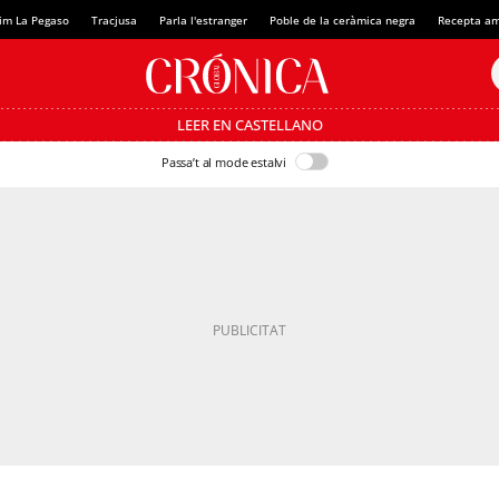
im La Pegaso
Tracjusa
Parla l'estranger
Poble de la ceràmica negra
Recepta am
LEER EN CASTELLANO
Passa’t al mode estalvi