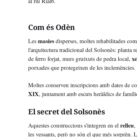
al riu Rialb.
Com és Odèn
masies
Les
disperses, moltes rehabilitades com
l'arquitectura tradicional del Solsonès: planta r
x
de ferro forjat, murs gruixuts de pedra local,
porxades que protegeixen de les inclemències.
Moltes conserven inscripcions amb dates de c
XIX
, juntament amb escuts heràldics de famílie
El secret del Solsonès
relleu
Aquestes construccions s'integren en el
,
les vessants, però no són el que més sorprèn. L