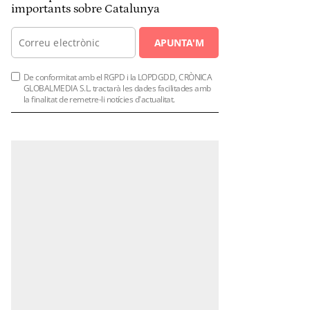
importants sobre Catalunya
APUNTA'M
De conformitat amb el RGPD i la LOPDGDD, CRÒNICA
GLOBALMEDIA S.L. tractarà les dades facilitades amb
la finalitat de remetre-li notícies d'actualitat.