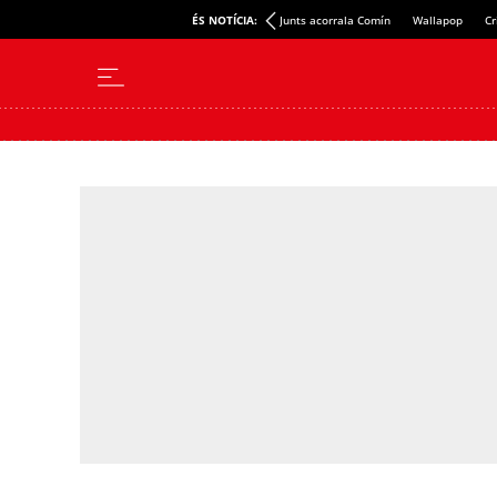
ÉS NOTÍCIA:
Junts acorrala Comín
Wallapop
Cr