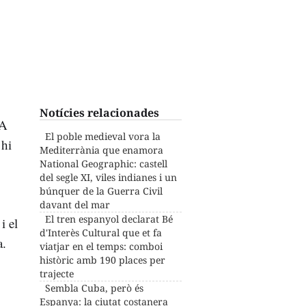
Notícies relacionades
 A
El poble medieval vora la
 hi
Mediterrània que enamora
National Geographic: castell
del segle XI, viles indianes i un
búnquer de la Guerra Civil
davant del mar
El tren espanyol declarat Bé
i el
d'Interès Cultural que et fa
a.
viatjar en el temps: comboi
històric amb 190 places per
trajecte
Sembla Cuba, però és
Espanya: la ciutat costanera