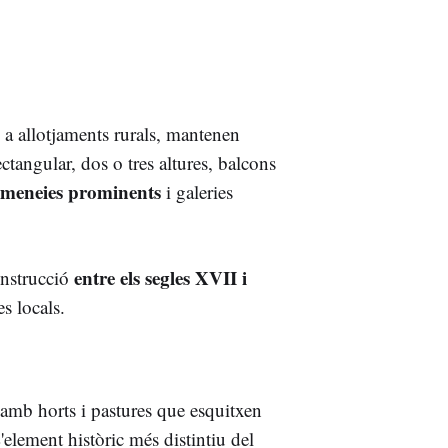
 a allotjaments rurals, mantenen
ectangular, dos o tres altures, balcons
emeneies prominents
i galeries
entre els segles XVII i
onstrucció
s locals.
 amb horts i pastures que esquitxen
'element històric més distintiu del