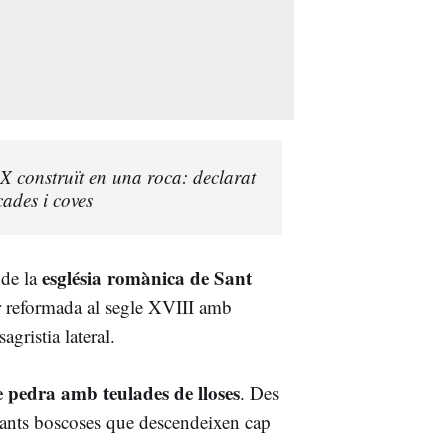
 X construït en una roca: declarat
cades i coves
església romànica de Sant
 de la
er reformada al segle XVIII amb
agristia lateral.
e pedra amb teulades de lloses
. Des
essants boscoses que descendeixen cap