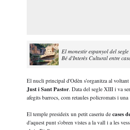
El monestir espanyol del segle
Bé d'Interès Cultural entre cas
El nucli principal d'Odèn s'organitza al voltant
Just i Sant Pastor
. Data del segle XIII i va s
afegits barrocs, com retaules policromats i una s
cases d
El temple presideix un petit caseriu de
d'aquest punt s'obren vistes a la vall i a les v