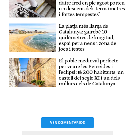
d'aire fred en ple agost porten
un descens dels termòmetres
i fortes tempestes"
La platja més llarga de
Catalunya: gairebé 10
quilòmetres de longitud,
espai per a nens i zona de
jocs i festes
El poble medieval perfecte
per veure les Perseides i
l'eclipsi: té 200 habitants, un
castell del segle XI i un dels
millors cels de Catalunya
VER
COMENTARIOS