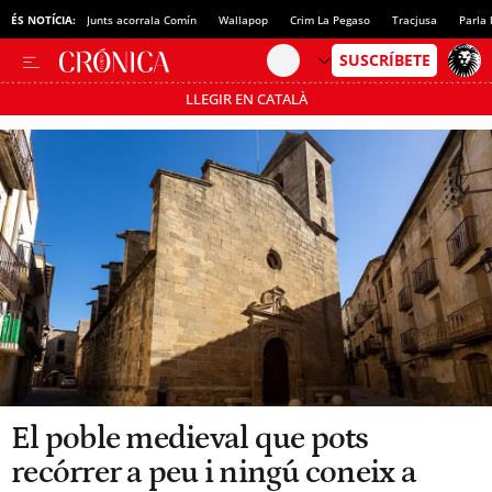
ÉS NOTÍCIA:
Junts acorrala Comín
Wallapop
Crim La Pegaso
Tracjusa
Parla 
LLEGIR EN CATALÀ
Passa’t al mode estalvi
El poble medieval que pots
recórrer a peu i ningú coneix a