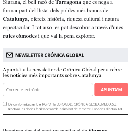
Tarragona
Siurana, el bell racó de
que es nega a
formar part del llistat dels pobles més bonics de
Catalunya
, ofereix història, riquesa cultural i natura
espectacular. I tot això, es pot descobrir a través d'unes
rutes còmodes
i que val la pena explorar.
NEWSLETTER CRÓNICA GLOBAL
Apunta't a la newsletter de Crònica Global per a rebre
les notícies més importants sobre Catalunya.
APUNTA'M
De conformitat amb el RGPD i la LOPDGDD, CRÒNICA GLOBALMEDIA S.L.
tractarà les dades facilitades amb la finalitat de remetre-li notícies d'actualitat.
Siurana
Parteixen des del conjunt medieval de
,