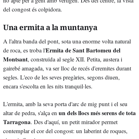
no apte per a gent amb vertigen. Des del centre, la vista
del congost és colpidora.
Una ermita a la muntanya
A l'altra banda del pont, sota una enorme volta natural
Ermita de Sant Bartomeu del
de roca, es troba l'
Montsant
, construïda al segle XII. Petita, austera i
gairebé amagada, va ser lloc de recés d'eremites durant
segles. L'eco de les seves pregàries, segons diuen,
encara s'escolta en les nits tranquil·les.
L'ermita, amb la seva porta d'arc de mig punt i el seu
un dels llocs més serens de tota
altar de pedra, s'alça en
Tarragona
. Des d'aquí, un petit mirador permet
contemplar el cor del congost: un laberint de roques,