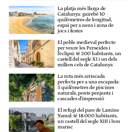
La platja més llarga de
Catalunya: gairebé 10
quilòmetres de longitud,
espai per a nens i zona de
jocs i festes
El poble medieval perfecte
per veure les Perseides i
l'eclipsi: té 200 habitants, un
castell del segle XI i un dels
millors cels de Catalunya
La ruta més arriscada
perfecta per a una escapada:
5 quilòmetres de piscines
naturals, ponts penjants i
cascades d'impressió
El refugi del pare de Lamine
Yamal: té 18.000 habitants,
un castell del segle XIII i bon
marisc