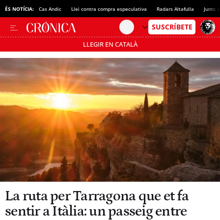
ÉS NOTÍCIA:
Cas Andic
Llei contra compra especulativa
Radars Altafulla
Junts 
LLEGIR EN CATALÀ
Passa’t al mode estalvi
La ruta per Tarragona que et fa
sentir a Itàlia: un passeig entre