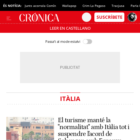
ÉS NOTÍCIA:
Junts acorrala Comín
Wallapop
Crim La Pegaso
Tracjusa
Parla 
LEER EN CASTELLANO
Passa’t al mode estalvi
ITÀLIA
El turisme manté la
"normalitat" amb Itàlia tot i
suspendre l'acord de