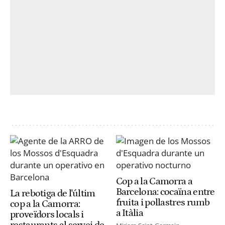
Cop a la Camorra a
Barcelona: cocaïna entre
La rebotiga de l'últim
fruita i pollastres rumb
cop a la Camorra:
a Itàlia
proveïdors locals i