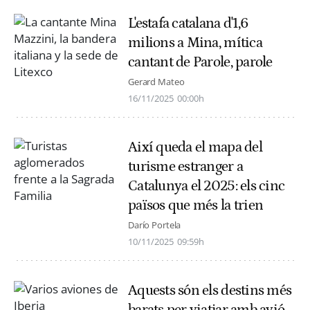
L'estafa catalana d'1,6
milions a Mina, mítica
cantant de Parole, parole
Gerard Mateo
16/11/2025
00:00h
Així queda el mapa del
turisme estranger a
Catalunya el 2025: els cinc
països que més la trien
Darío Portela
10/11/2025
09:59h
Aquests són els destins més