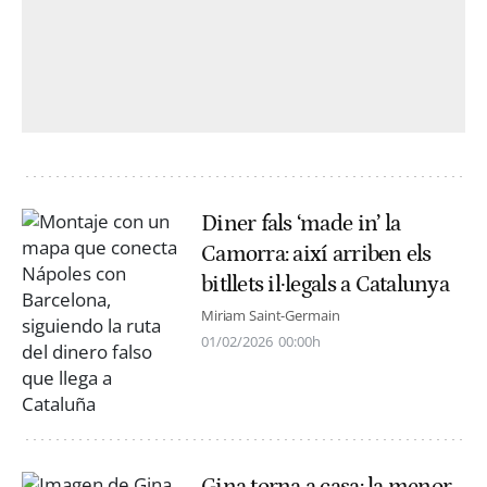
Diner fals ‘made in’ la
Camorra: així arriben els
bitllets il·legals a Catalunya
Miriam Saint-Germain
01/02/2026
00:00h
Gina torna a casa: la menor