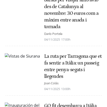
barats per viatjar amb avió
des de Catalunya al
novembre: 30 euros com a
màxim entre anada i
tornada
Darío Portela
04/11/2025
17:00h
La ruta per Tarragona que et
fa sentir a Itàlia: un passeig
entre penya-segats i
llegendes
Joan Colás
04/11/2025
13:00h
GO fit desembarca a Itàlia