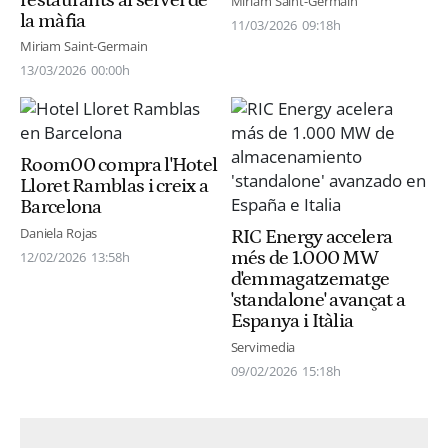
restaurants al servei de
Miriam Saint-Germain
la màfia
11/03/2026
09:18h
Miriam Saint-Germain
13/03/2026
00:00h
Room00 compra l'Hotel
Lloret Ramblas i creix a
Barcelona
Daniela Rojas
RIC Energy accelera
més de 1.000 MW
12/02/2026
13:58h
d'emmagatzematge
'standalone' avançat a
Espanya i Itàlia
Servimedia
09/02/2026
15:18h