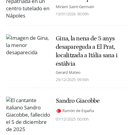
Miriam Saint-Germain
13/01/2026
00:00h
Gina, la nena de 5 anys
desapareguda a El Prat,
localitzada a Itàlia sana i
estàlvia
Gerard Mateo
25/12/2025
09:56h
Sandro Giacobbe
Ramón de España
07/12/2025
00:00h