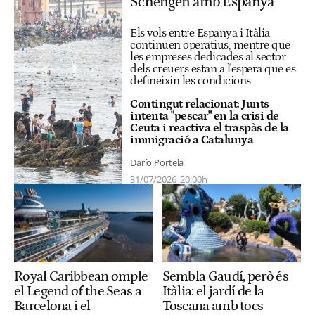
Schengen amb Espanya
Els vols entre Espanya i Itàlia
continuen operatius, mentre que
les empreses dedicades al sector
dels creuers estan a l'espera que es
defineixin les condicions
Contingut relacionat:
Junts
intenta "pescar" en la crisi de
Ceuta i reactiva el traspàs de la
immigració a Catalunya
Darío Portela
31/07/2026
20:00h
Royal Caribbean omple
Sembla Gaudí, però és
el Legend of the Seas a
Itàlia: el jardí de la
Barcelona i el
Toscana amb tocs