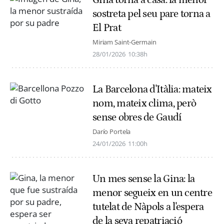
sostreta pel seu pare torna a
El Prat
Miriam Saint-Germain
28/01/2026
10:38h
La Barcelona d'Itàlia: mateix
nom, mateix clima, però
sense obres de Gaudí
Darío Portela
24/01/2026
11:00h
Un mes sense la Gina: la
menor segueix en un centre
tutelat de Nàpols a l'espera
de la seva repatriació