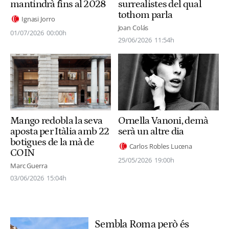
mantindrà fins al 2028
surrealistes del qual
tothom parla
Ignasi Jorro
Joan Colás
01/07/2026
00:00h
29/06/2026
11:54h
Ornella Vanoni, demà
Mango redobla la seva
serà un altre dia
aposta per Itàlia amb 22
botigues de la mà de
Carlos Robles Lucena
COIN
25/05/2026
19:00h
Marc Guerra
03/06/2026
15:04h
Sembla Roma però és