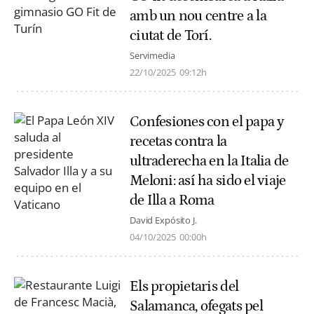
amb un nou centre a la
ciutat de Torí.
Servimedia
22/10/2025
09:12h
Confesiones con el papa y
recetas contra la
ultraderecha en la Italia de
Meloni: así ha sido el viaje
de Illa a Roma
David Expósito J.
04/10/2025
00:00h
Els propietaris del
Salamanca, ofegats pel