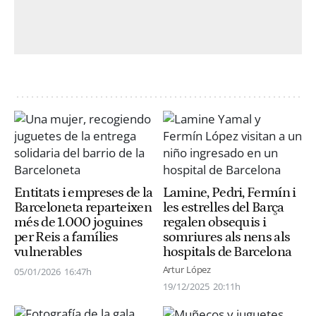
Entitats i empreses de la
Lamine, Pedri, Fermín i
Barceloneta reparteixen
les estrelles del Barça
més de 1.000 joguines
regalen obsequis i
per Reis a famílies
somriures als nens als
vulnerables
hospitals de Barcelona
Artur López
05/01/2026
16:47h
19/12/2025
20:11h