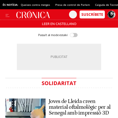
ÉS NOTÍCIA:
Queixes contra metges
Presa de control de Parlem
Caiguda de Tecno
LEER EN CASTELLANO
Passa’t al mode estalvi
SOLIDARITAT
Joves de Lleida creen
material oftalmològic per al
Senegal amb impressió 3D