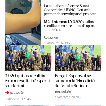
La col·laboració entre Suara
Cooperativa i l'ONG Ocularis
permet desenvolupar el projecte
Més informació:
3.920 quilos
recollits com a resultat d'esport i
solidaritat
Redacción
05/08/2026
16:13h
3.920 quilos recollits
Barça i Espanyol se
com a resultat d'esport i
sumen a la 14a edició
solidaritat
del Vilobí Solidari
Toni Bolaño
Redacción
01/06/2026
08:58h
08/06/2026
17:54h