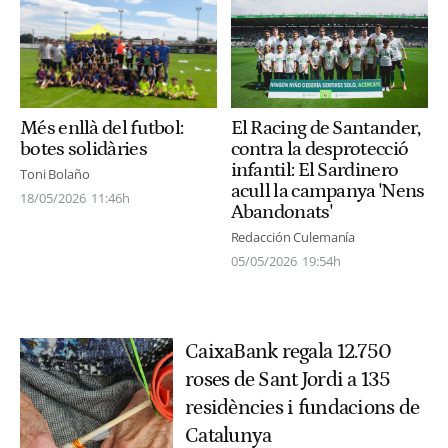
El Racing de Santander,
Més enllà del futbol:
contra la desprotecció
botes solidàries
infantil: El Sardinero
Toni Bolaño
acull la campanya 'Nens
18/05/2026
11:46h
Abandonats'
Redacción Culemanía
05/05/2026
19:54h
CaixaBank regala 12.750
roses de Sant Jordi a 135
residències i fundacions de
Catalunya