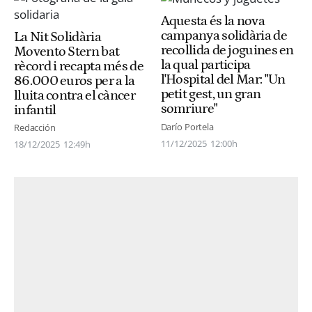
Aquesta és la nova
campanya solidària de
La Nit Solidària
recollida de joguines en
Movento Stern bat
la qual participa
rècord i recapta més de
l'Hospital del Mar: "Un
86.000 euros per a la
petit gest, un gran
lluita contra el càncer
somriure"
infantil
Darío Portela
Redacción
11/12/2025
12:00h
18/12/2025
12:49h