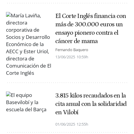
El Corte Inglés financia con
más de 300.000 euros un
ensayo pionero contra el
cáncer de mama
Fernando Baquero
13/06/2025
10:59h
3.815 kilos recaudados en la
cita anual con la solidaridad
en Vilobí
01/06/2025
12:55h