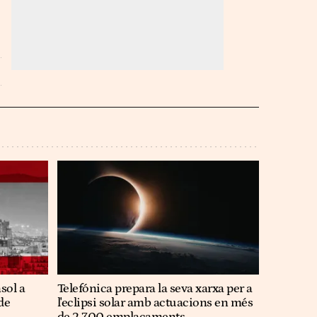
sol a
Telefónica prepara la seva xarxa per a
de
l'eclipsi solar amb actuacions en més
de 2.700 emplaçaments