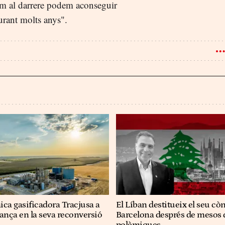
nim al darrere podem aconseguir
urant molts anys".
ica gasificadora Tracjusa a
El Líban destitueix el seu còn
vança en la seva reconversió
Barcelona després de mesos 
polèmiques