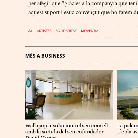
per afegir que "gràcies a la companyia que te
aquest suport i estic convençut que ho farem d
ARTISTES
SOLIDARITAT
MOVENTIA
MÉS A BUSINESS
Wallapop revoluciona el seu consell
La polèm
amb la sortida del seu cofundador
Lleida a
David Muñoz