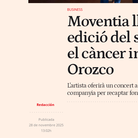
BUSINESS
Moventia l
edició del
el càncer 
Orozco
L'artista oferirà un concert 
companyia per recaptar fons
Redacción
Publicada
28 de novembre 2025
13:02h