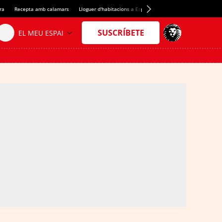
ra
Recepta amb calamars
Lloguer d'habitacions a Espanya
Crèdit del Spotify Camp