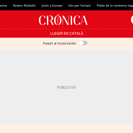
ativa
Radars Altafulla
Junts a Europa
Iots per l'eclipsi
Poble de la ceràmica neg
LLEGIR EN CATALÀ
Passa’t al mode estalvi