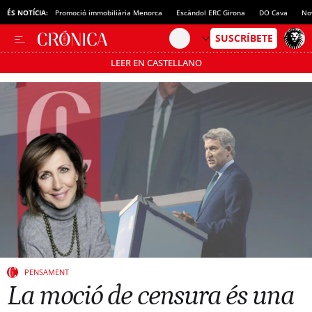
ÉS NOTÍCIA:
Promoció immobiliària Menorca
Escàndol ERC Girona
DO Cava
No
LEER EN CASTELLANO
Passa’t al mode estalvi
PENSAMENT
La moció de censura és una