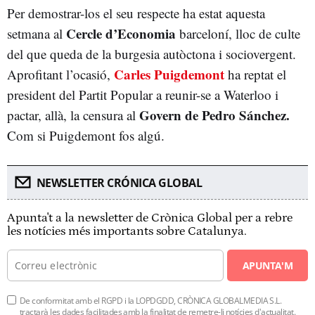
Per demostrar-los el seu respecte ha estat aquesta
Cercle d’Economia
setmana al
barceloní, lloc de culte
del que queda de la burgesia autòctona i sociovergent.
Carles Puigdemont
Aprofitant l’ocasió,
ha reptat el
president del Partit Popular a reunir-se a Waterloo i
Govern de Pedro Sánchez.
pactar, allà, la censura al
Com si Puigdemont fos algú.
NEWSLETTER CRÓNICA GLOBAL
Apunta't a la newsletter de Crònica Global per a rebre
les notícies més importants sobre Catalunya.
APUNTA'M
De conformitat amb el RGPD i la LOPDGDD, CRÒNICA GLOBALMEDIA S.L.
tractarà les dades facilitades amb la finalitat de remetre-li notícies d'actualitat.