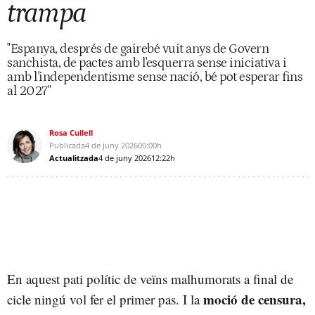
trampa
"Espanya, després de gairebé vuit anys de Govern
sanchista, de pactes amb l'esquerra sense iniciativa i
amb l'independentisme sense nació, bé pot esperar fins
al 2027"
Rosa Cullell
Publicada
4 de juny 2026
00:00h
Actualitzada
4 de juny 2026
12:22h
En aquest pati polític de veïns malhumorats a final de
moció de censura,
cicle ningú vol fer el primer pas. I la