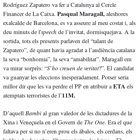
Rodríguez Zapatero va fer a Catalunya al Cercle
Pasqual Maragall,
Financer de La Caixa.
aleshores
exalcalde de Barcelona, es va asseure al meu costat i, als
deu minuts de l'
speech
de l’invitat, dormisquejava. A la
sortida, tots els presents parlaven del “talant de
Zapatero”, de quant havia agradat a l’audiència catalana
la seva “bonhomia”, la seva “amabilitat”. Maragall em
va mirar sorprès: “
S
’
ho creuen de veritat
?”. El candidat
va guanyar les eleccions inesperadament. Potser seria
ETA
millor dir que les va perdre el PP en atribuir a
els
11M.
atemptats terroristes de l’
D’aquell
Bambi
al gran valedor de les dictadures de la
Xina i Veneçuela en el Govern de
The One.
Era el que
faltava per si no n’eren prou els ábalos, els cerdans, els