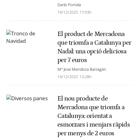
Darío Portela
19/12/2025
17:03h
El product de Mercadona
que triomfa a Catalunya per
Nadal: una opció deliciosa
per 7 euros
Mª José Mendoza Barragán
19/12/2025
13:28h
El nou producte de
Mercadona que triomfa a
Catalunya: orientat a
esmorzars i menjars ràpids
per menys de 2 euros