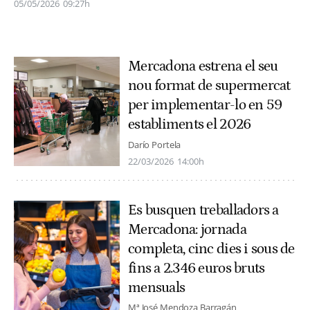
05/05/2026
09:27h
Mercadona estrena el seu
nou format de supermercat
per implementar-lo en 59
establiments el 2026
Darío Portela
22/03/2026
14:00h
Es busquen treballadors a
Mercadona: jornada
completa, cinc dies i sous de
fins a 2.346 euros bruts
mensuals
Mª José Mendoza Barragán