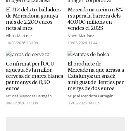
El 71% dels treballadors
Mercadona creix un 8%
de Mercadona guanya
i supera la barrera dels
més de 2.200 euros
40.000 milions en
nets al mes
vendes el 2025
Albert Martínez
Albert Martínez
10/03/2026
13:10h
10/03/2026
11:44h
Confirmat per l'OCU:
El producte de
aquesta és la millor
Mercadona que arrasa a
cervesa de marca blanca
Catalunya: un snack
per menys de 0,50
amb gust de llenties per
euros
menys de dos euros
Mª José Mendoza Barragán
Mª José Mendoza Barragán
08/03/2026
11:00h
06/03/2026
14:00h