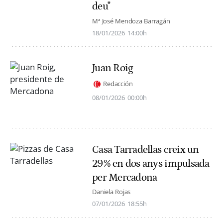
deu"
Mª José Mendoza Barragán
18/01/2026
14:00h
Juan Roig
Redacción
08/01/2026
00:00h
Casa Tarradellas creix un
29% en dos anys impulsada
per Mercadona
Daniela Rojas
07/01/2026
18:55h