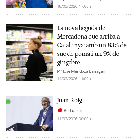
18/03/2026
17:00h
La nova beguda de
Mercadona que arriba a
Catalunya: amb un 83% de
suc de poma i un 9% de
gingebre
Mª José Mendoza Barragán
14/03/2026
11:00h
Juan Roig
Redacción
11/03/2026
00:00h