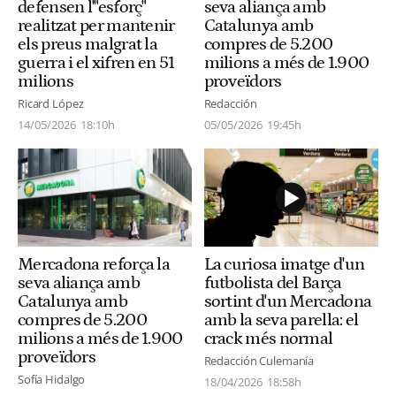
seva aliança amb
defensen l'"esforç"
Catalunya amb
realitzat per mantenir
compres de 5.200
els preus malgrat la
milions a més de 1.900
guerra i el xifren en 51
proveïdors
milions
Redacción
Ricard López
05/05/2026
19:45h
14/05/2026
18:10h
Mercadona reforça la
La curiosa imatge d'un
seva aliança amb
futbolista del Barça
Catalunya amb
sortint d'un Mercadona
compres de 5.200
amb la seva parella: el
milions a més de 1.900
crack més normal
proveïdors
Redacción Culemanía
Sofía Hidalgo
18/04/2026
18:58h