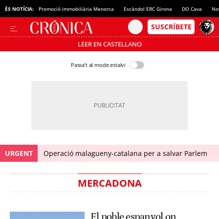
ÉS NOTÍCIA:
Promoció immobiliària Menorca
Escàndol ERC Girona
DO Cava
No
LEER EN CASTELLANO
Passa’t al mode estalvi
URGENT
Operació malagueny-catalana per a salvar Parlem
MERCADONA
El poble espanyol on