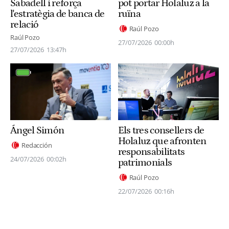
Sabadell i reforça
pot portar Holaluz a la
l'estratègia de banca de
ruïna
relació
Raúl Pozo
Raúl Pozo
27/07/2026
00:00h
27/07/2026
13:47h
Els tres consellers de
Ángel Simón
Holaluz que afronten
Redacción
responsabilitats
24/07/2026
00:02h
patrimonials
Raúl Pozo
22/07/2026
00:16h