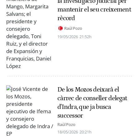
la investigació judicial per
mantenir el seu creixement
rècord
Raúl Pozo
19/05/2026
21:52h
De los Mozos deixarà el
càrrec de conseller delegat
d'Indra, que ja busca
successor
Raúl Pozo
18/05/2026
20:21h