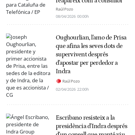
reapareix com a consultor
Raúl Pozo
08/04/2026
00:00h
Oughourlian, l'amo de Prisa
que afina les seves dots de
supervivent després
d'apostar per perdedor a
Indra
Raúl Pozo
02/04/2026
22:00h
Escribano resisteix a la
presidència d'Indra després
d'un consell que manté viu