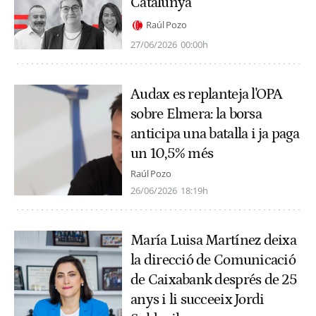
Catalunya
Raúl Pozo
27/06/2026
00:00h
Audax es replanteja l'OPA
sobre Elmera: la borsa
anticipa una batalla i ja paga
un 10,5% més
Raúl Pozo
26/06/2026
18:19h
María Luisa Martínez deixa
la direcció de Comunicació
de Caixabank després de 25
anys i li succeeix Jordi