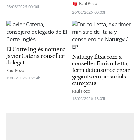
Raúl Pozo
26/06/2026
00:00h
26/06/2026
00:00h
El Corte Inglés nomena
Javier Catena conseller
Naturgy fitxa com a
delegat
conseller Enrico Letta,
ferm defensor de crear
Raúl Pozo
gegants empresarials
19/06/2026
15:14h
europeus
Raúl Pozo
18/06/2026
18:05h