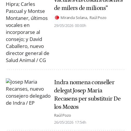
de milers de milions”
Miranda Solana
Raúl Pozo
29/05/2026
00:00h
Indra nomena conseller
delegat Josep Maria
Recasens per substituir De
los Mozos
Raúl Pozo
26/05/2026
17:54h