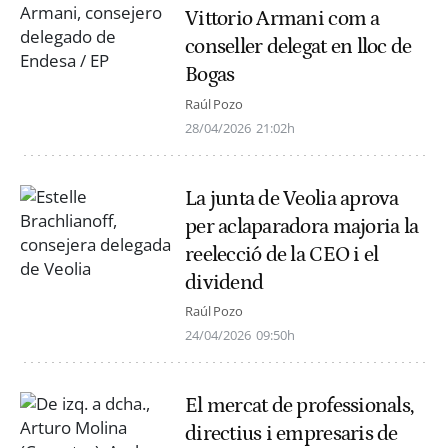
Vittorio Armani com a
conseller delegat en lloc de
Bogas
Raúl Pozo
28/04/2026
21:02h
La junta de Veolia aprova
per aclaparadora majoria la
reelecció de la CEO i el
dividend
Raúl Pozo
24/04/2026
09:50h
El mercat de professionals,
directius i empresaris de