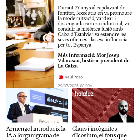
Durant 27 anys al capdavant de
l'entitat, l'executiu en va promoure
la modernització, va idear i
dissenyar la cartera industrial, va
conduir la històrica fusió amb
Caixa d’Estalvis i va estendre les
seves oficines i la seva influència
per tot Espanya
Més informació:
Mor Josep
Vilarasau, històric president de
La Caixa
Raúl Pozo
29/07/2026
00:00h
Armengol introdueix la
Claus i incògnites
IA a l'organigrama del
d'Icosium, el fons que