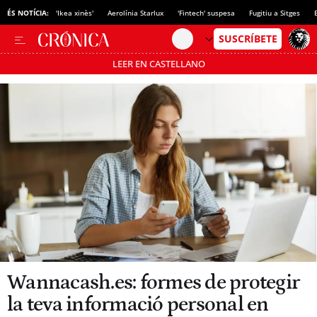
ÉS NOTÍCIA:
'Ikea xinès'
Aerolínia Starlux
'Fintech' suspesa
Fugitiu a Sitges
LEER EN CASTELLANO
Passa’t al mode estalvi
Wannacash.es: formes de protegir
la teva informació personal en