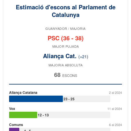
Estimació d'escons al Parlament de
Catalunya
GUANYADOR / MAJORIA
PSC (36 - 38)
MAJOR PUJADA
Aliança Cat.
(+21)
MAJORIA ABSOLUTA
68
ESCONS
Aliança Catalana
42 al 2024
2 al 2024
6 - 38
23 - 25
Vox
20 al 2024
11 al 2024
4 - 26
12 - 13
Comuns
35 al 2024
6 al 2024
6 - 18
4 - 5