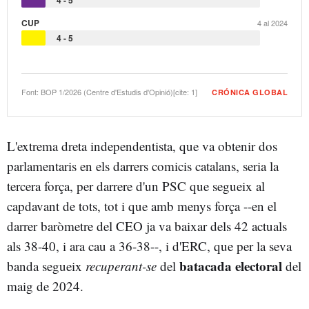
CUP
15 al 2024
4 al 2024
2 - 13
4 - 5
Font: BOP 1/2026 (Centre d'Estudis d'Opinió)[cite: 1]
CRÓNICA GLOBAL
L'extrema dreta independentista, que va obtenir dos
parlamentaris en els darrers comicis catalans, seria la
tercera força, per darrere d'un PSC que segueix al
capdavant de tots, tot i que amb menys força --en el
darrer baròmetre del CEO ja va baixar dels 42 actuals
als 38-40, i ara cau a 36-38--, i d'ERC, que per la seva
batacada electoral
banda segueix
recuperant-se
del
del
maig de 2024.