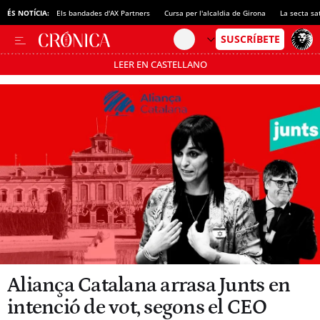
ÉS NOTÍCIA:
Els bandades d'AX Partners
Cursa per l'alcaldia de Girona
La secta sa
LEER EN CASTELLANO
Passa’t al mode estalvi
Aliança Catalana arrasa Junts en
intenció de vot, segons el CEO