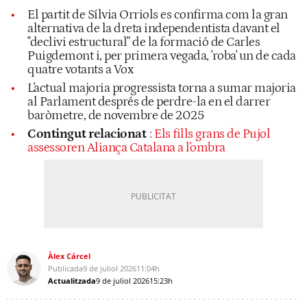
El partit de Sílvia Orriols es confirma com la gran
alternativa de la dreta independentista davant el
"declivi estructural" de la formació de Carles
Puigdemont i, per primera vegada, 'roba' un de cada
quatre votants a Vox
L'actual majoria progressista torna a sumar majoria
al Parlament després de perdre-la en el darrer
baròmetre, de novembre de 2025
Contingut relacionat
:
Els fills grans de Pujol
assessoren Aliança Catalana a l'ombra
Àlex Cárcel
Publicada
9 de juliol 2026
11:04h
Actualitzada
9 de juliol 2026
15:23h