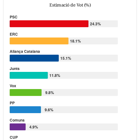
Repartiment d'escons (Hemicicle)
Estimació de Vot (%)
PSC
24.3%
ERC
18.1%
Aliança Catalana
15.1%
Junts
11.8%
Vox
9.8%
PP
9.6%
Comuns
4.9%
CUP