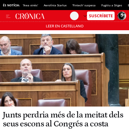
ÉS NOTÍCIA:
'Ikea xinès'
Aerolínia Starlux
'Fintech' suspesa
Fugitiu a Sitges
LEER EN CASTELLANO
Passa’t al mode estalvi
Junts perdria més de la meitat dels
seus escons al Congrés a costa