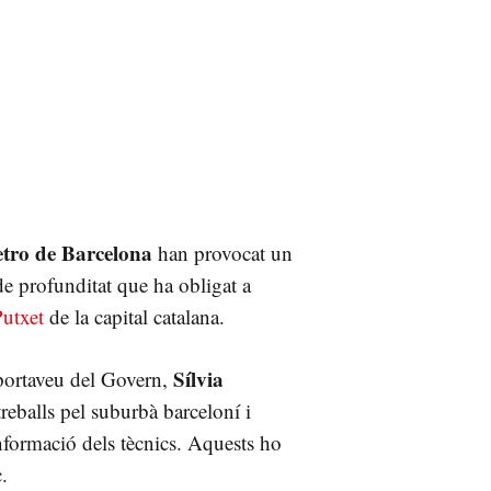
etro de Barcelona
han provocat un
de profunditat que ha obligat a
 Putxet
de la capital catalana.
Sílvia
 portaveu del Govern,
 treballs pel suburbà barceloní i
informació dels tècnics. Aquests ho
.