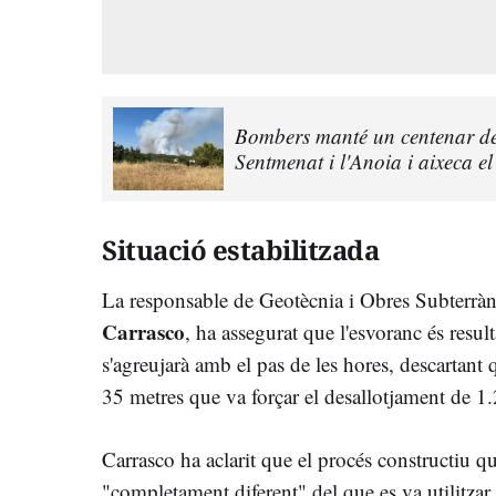
Bombers manté un centenar de 
Sentmenat i l'Anoia i aixeca e
Situació estabilitzada
La responsable de Geotècnia i Obres Subterràni
Carrasco
, ha assegurat que l'esvoranc és result
s'agreujarà amb el pas de les hores, descartant 
35 metres que va forçar el desallotjament de 1
Carrasco ha aclarit que el procés constructiu qu
"completament diferent" del que es va utilitza