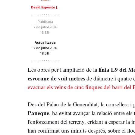
David Expósito J.
Publicada
7 de juliol 2026
13:33h
Actualitzada
7 de juliol 2026
18:31h
línia L9 del M
Les obres per l'ampliació de la
esvoranc de vuit metres
de diàmetre i quatre 
evacuar els veïns de cinc finques del barri del
Des del Palau de la Generalitat, la consellera i
Paneque
, ha evitat avançar la relació entre els
l'enfonsament del terreny, cridant a esperar la 
han confirmat uns minuts després, sobre el lloc