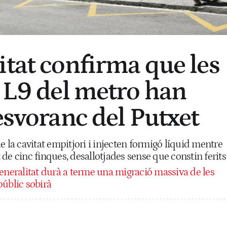
itat confirma que les
a L9 del metro han
esvoranc del Putxet
e la cavitat empitjori i injecten formigó líquid mentre
at de cinc finques, desallotjades sense que constin ferits
eneralitat durà a terme una migració massiva de les
públic sobirà