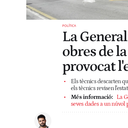
POLÍTICA
La General
obres de l
provocat l'
Els tècnics descarten qu
els tècnics revisen l'est
Més informació:
La G
seves dades a un núvol 