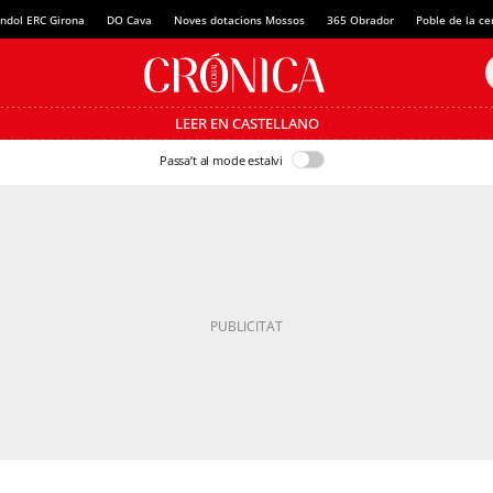
ndol ERC Girona
DO Cava
Noves dotacions Mossos
365 Obrador
Poble de la c
LEER EN CASTELLANO
Passa’t al mode estalvi