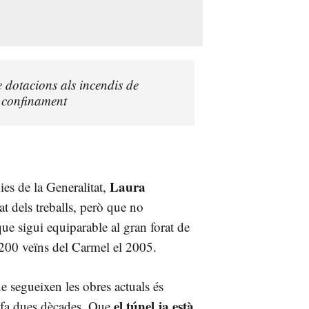
dotacions als incendis de
l confinament
Laura
es de la Generalitat,
at dels treballs, però que no
que sigui equiparable al gran forat de
.200 veïns del Carmel el 2005.
e segueixen les obres actuals és
el túnel ja està
r fa dues dècades. Que