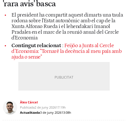
'rara avis' basca
El president ha compartit aquest dimarts una taula
rodona sobre l'Estat autonòmic amb el cap de la
Xunta Alfonso Rueda i el lehendakari Imanol
Pradales en el marc de la reunió anual del Cercle
d'Economia
Contingut relacionat
:
Feijóo a Junts al Cercle
d’Economia: "Tornaré la decència al meu país amb
ajuda o sense"
Àlex Cárcel
Publicada
2 de juny 2026
17:19h
Actualitzada
3 de juny 2026
13:08h