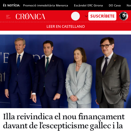
ÉS NOTÍCIA:
Promoció immobiliària Menorca
Escàndol ERC Girona
DO Cava
No
LEER EN CASTELLANO
Passa’t al mode estalvi
Illa reivindica el nou finançament
davant de l'escepticisme gallec i la