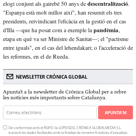
descentralització
elogi conjunt als gairebé 50 anys de
.
"Espanya està molt millor així", han resumit els tres
presidents, reivindicant l'eficàcia en la gestió en el cas
pandèmia
d'Illa —que ha posat com a exemple la
,
etapa en què va ser Ministre de Sanitat—; el "pactisme
entre iguals", en el cas del lehendakari; o l'acceleració de
les reformes, en el de Rueda.
NEWSLETTER CRÓNICA GLOBAL
Apunta't a la newsletter de Crònica Global per a rebre
les notícies més importants sobre Catalunya.
APUNTA'M
De conformitat amb el RGPD i la LOPDGDD, CRÒNICA GLOBALMEDIA S.L.
tractarà les dades facilitades amb la finalitat de remetre-li notícies d'actualitat.