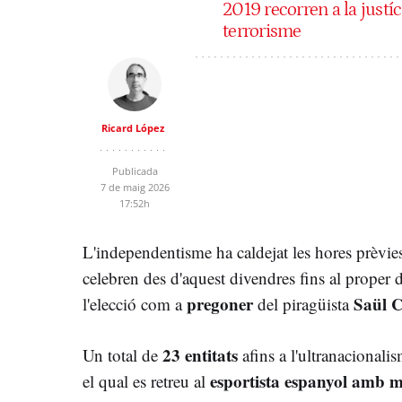
2019 recorren a la justíc
terrorisme
Ricard López
Publicada
7 de maig 2026
17:52h
L'independentisme ha caldejat les hores prèvie
celebren des d'aquest divendres fins al proper 
pregoner
Saül C
l'elecció com a
del piragüista
23 entitats
Un total de
afins a l'ultranacionali
esportista espanyol amb m
el qual es retreu al