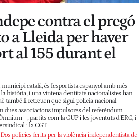
ndepe contra el pregó
o a Lleida per haver
t al 155 durant el
el municipi català, és l'esportista espanyol amb més
a història, i una vintena d'entitats nacionalistes han
è també li retreuen que sigui policia nacional
ren dues associacions impulsores del referèndum
 Òmnium—, partits com la CUP i les joventuts d'ERC, i
ersindical i la CGT
Dos policies ferits per la violència independentista de