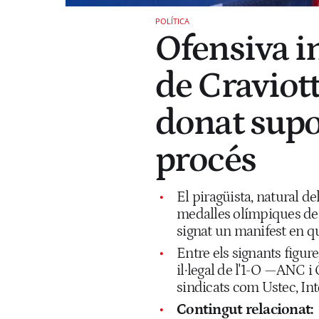
POLÍTICA
Ofensiva i
de Craviott
donat supor
procés
El piragüista, natural d
medalles olímpiques de l
signat un manifest en qu
Entre els signants figu
il·legal de l'1-O —ANC i
sindicats com Ustec, Int
Contingut relacionat: