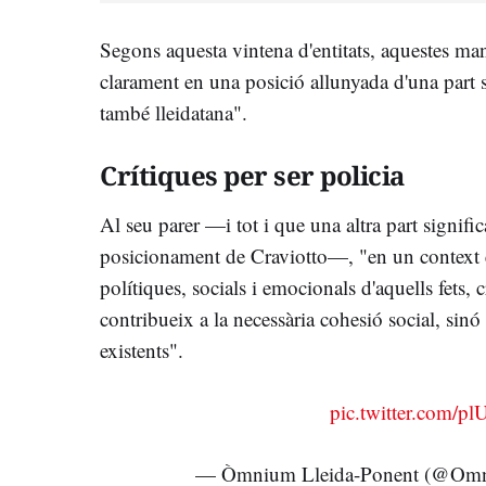
Segons aquesta vintena d'entitats, aquestes man
clarament en una posició allunyada d'una part si
també lleidatana".
Crítiques per ser policia
Al seu parer —i tot i que una altra part signif
posicionament de Craviotto—, "en un context 
polítiques, socials i emocionals d'aquells fets,
contribueix a la necessària cohesió social, sinó
existents".
pic.twitter.com/p
— Òmnium Lleida-Ponent (@Omn