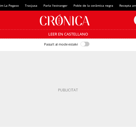
im La Pegaso
Tracjusa
Parla l'estranger
Poble de la ceràmica negra
Recepta am
LEER EN CASTELLANO
Passa’t al mode estalvi