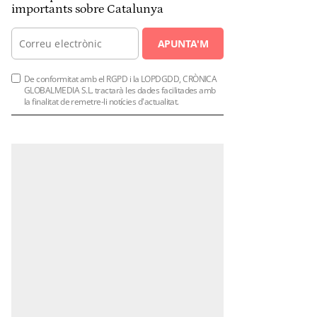
importants sobre Catalunya
APUNTA'M
De conformitat amb el RGPD i la LOPDGDD, CRÒNICA
GLOBALMEDIA S.L. tractarà les dades facilitades amb
la finalitat de remetre-li notícies d'actualitat.