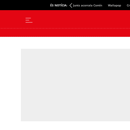
ÉS NOTÍCIA:
Junts acorrala Comín
Wallapop
Cr