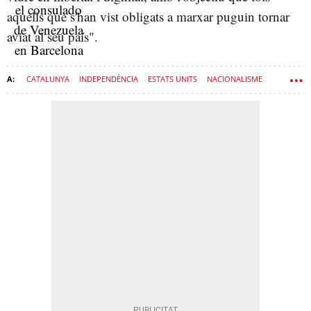
aquells que s'han vist obligats a marxar puguin tornar
aviat al seu país".
CATALUNYA
INDEPENDÈNCIA
ESTATS UNITS
NACIONALISME
PROCÉS
VENEÇUELA
NICOLÁS MADURO
SÍLVIA ORRIOLS
ALIANÇA CATALANA