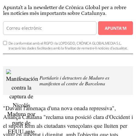
Apunta't a la newsletter de Crònica Global per a rebre
les notícies més importants sobre Catalunya.
APUNTA'M
De conformitat amb el RGPD i la LOPDGDD, CRÒNICA GLOBALMEDIA S.L.
tractarà les dades facilitades amb la finalitat de remetre-li notícies d'actualitat.
Partidaris i detractors de Maduro es
manifesten al centre de Barcelona
"Davant l'amenaça d'una nova onada repressiva",
Aliança Catalana "reclama una posició clara d'Occident i
el suport ferm als ciutadans veneçolans que lluiten per
viure en llibertat i dignitat, amb l'objectiu que tots