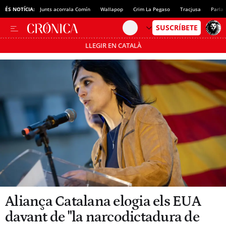
ÉS NOTÍCIA:
Junts acorrala Comín
Wallapop
Crim La Pegaso
Tracjusa
Parla 
LLEGIR EN CATALÀ
Passa’t al mode estalvi
Aliança Catalana elogia els EUA
davant de "la narcodictadura de