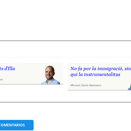
ts d'Illa
No fa por la immigració, si
qui la instrumentalitza
eo
Miriam Saint-Germain
COMENTARIOS