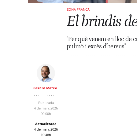
ZONA FRANCA
El brindis d
"Per què venem en lloc de c
pulmó i excés d'hereus"
Gerard Mateo
Publicada
4 de març 2026
00:00h
Actualitzada
4 de març 2026
10:48h