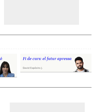
nó
Fi de curs: el futur apressa
David Expósito J.