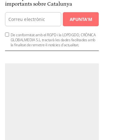
importants sobre Catalunya
APUNTA'M
De conformitat amb el RGPD i la LOPDGDD, CRÒNICA
GLOBALMEDIA S.L. tractarà les dades facilitades amb
la finalitat de remetre-li notícies d'actualitat.