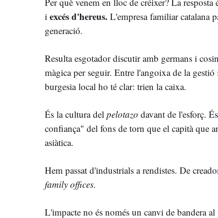
Per què venem en lloc de créixer? La resposta
excés d'hereus.
i
L'empresa familiar catalana pa
generació.
Resulta esgotador discutir amb germans i cosin
màgica per seguir. Entre l'angoixa de la gestió 
burgesia local ho té clar: trien la caixa.
És la cultura del
pelotazo
davant de l'esforç. É
confiança" del fons de torn que el capità que a
asiàtica.
Hem passat d'industrials a rendistes. De creador
family offices
.
L'impacte no és només un canvi de bandera al p