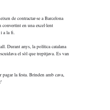
 deixen de contractar-se a Barcelona
 convertint en una excel·lent
 a la fi.
all. Durant anys, la política catalana
scuidava el sòl que trepitjava. Es van
er pagar la festa. Brinden amb cava,
!