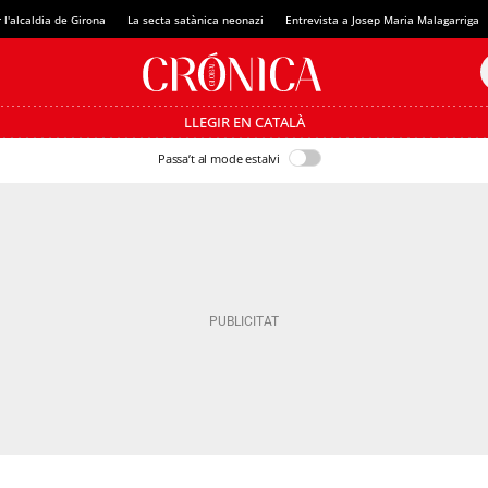
 l'alcaldia de Girona
La secta satànica neonazi
Entrevista a Josep Maria Malagarriga
LLEGIR EN CATALÀ
Passa’t al mode estalvi