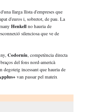
 d'una llarga llista d'empreses que
apat d'euros i, sobretot, de pau. La
Henkell
lemany
no hauria de
desconnexió silenciosa que ve de
Codorníu
uny,
, competència directa
s braços del fons nord-americà
un degoteig incessant que hauria de
 Applus+
van passar pel mateix