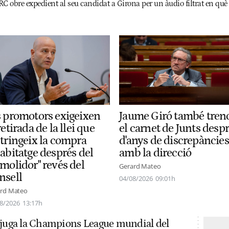
C obre expedient al seu candidat a Girona per un àudio filtrat en què 
s promotors exigeixen
Jaume Giró també tren
retirada de la llei que
el carnet de Junts desp
stringeix la compra
d'anys de discrepàncies
abitatge després del
amb la direcció
emolidor" revés del
Gerard Mateo
nsell
04/08/2026
09:01h
rd Mateo
8/2026
13:17h
 juga la Champions League mundial del