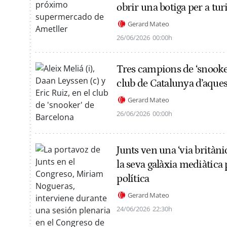
obrir una botiga per a tur
Gerard Mateo
26/06/2026
00:00h
Tres campions de ‘snooke
club de Catalunya d’aques
Gerard Mateo
26/06/2026
00:00h
Junts ven una ‘via britàn
la seva galàxia mediàtica p
política
Gerard Mateo
24/06/2026
22:30h