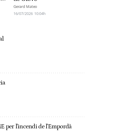
Gerard Mateo
16/07/2026
10:04h
al
cia
ME per l'incendi de l'Empordà