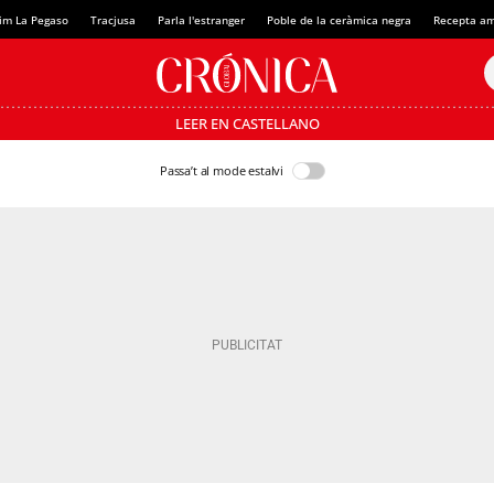
im La Pegaso
Tracjusa
Parla l'estranger
Poble de la ceràmica negra
Recepta am
LEER EN CASTELLANO
Passa’t al mode estalvi