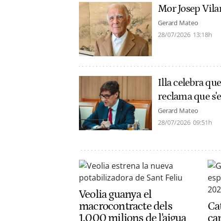
Mor Josep Vilar
Gerard Mateo
28/07/2026
13:18h
Illa celebra qu
reclama que s'e
Gerard Mateo
28/07/2026
09:51h
Veolia guanya el
macrocontracte dels
Cat
1.000 milions de l'aigua
ca