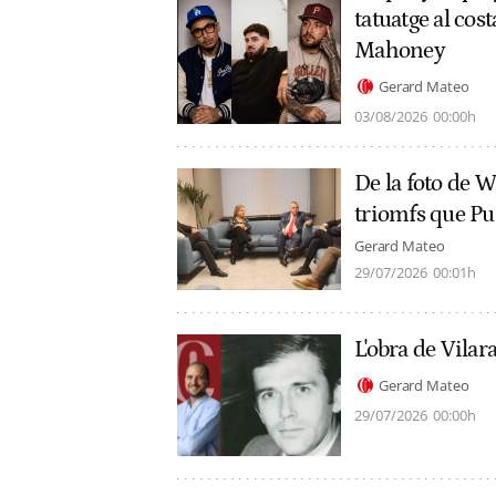
tatuatge al cos
Mahoney
Gerard Mateo
03/08/2026
00:00h
De la foto de Wa
triomfs que Pu
Gerard Mateo
29/07/2026
00:01h
L'obra de Vilar
Gerard Mateo
29/07/2026
00:00h