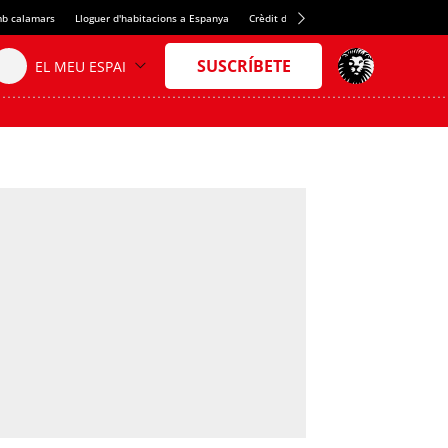
b calamars
Lloguer d'habitacions a Espanya
Crèdit del Spotify Camp Nou
Juan Evar