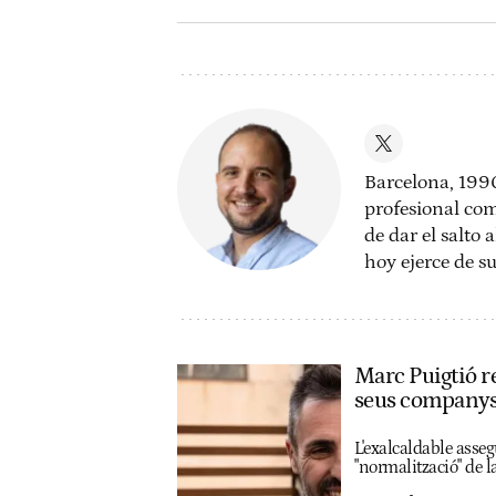
Barcelona, 199
profesional com
de dar el salto 
hoy ejerce de su
Marc Puigtió re
seus company
L'exalcaldable asseg
"normalització" de l