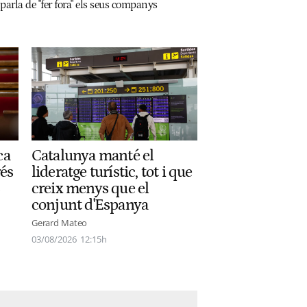
parla de "fer fora" els seus companys
ca
Catalunya manté el
rés
lideratge turístic, tot i que
creix menys que el
conjunt d'Espanya
Gerard Mateo
03/08/2026
12:15h