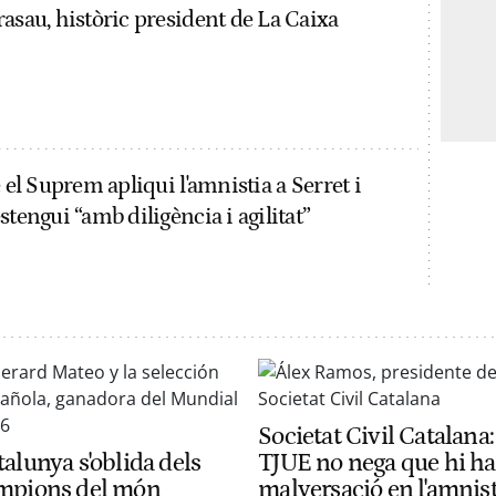
asau, històric president de La Caixa
e el Suprem apliqui l'amnistia a Serret i
stengui “amb diligència i agilitat”
Societat Civil Catalana:
alunya s'oblida dels
TJUE no nega que hi ha
mpions del món
malversació en l'amnist