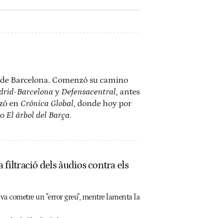
a de Barcelona. Comenzó su camino
rid-Barcelona
y
Defensacentral
, antes
izó en
Crónica Global
, donde hoy por
ro
El árbol del Barça
.
filtració dels àudios contra els
e va cometre un "error greu", mentre lamenta la