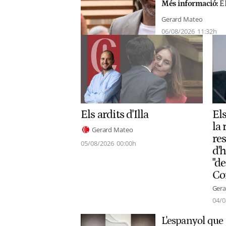
Més informació:
ER
Gerard Mateo
06/08/2026
11:32h
Els ardits d'Illa
El
la 
Gerard Mateo
re
05/08/2026
00:00h
d'h
"d
Co
Gera
04/0
L'espanyol que