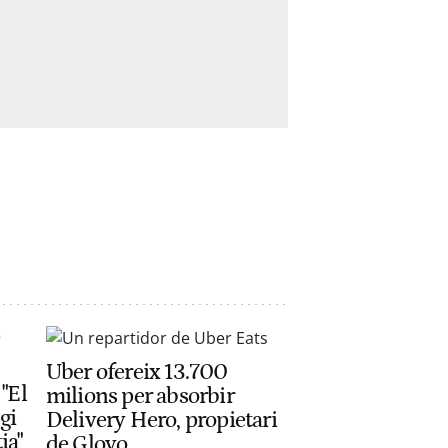
Uber ofereix 13.700
 "El
milions per absorbir
gi
Delivery Hero, propietari
ia"
de Glovo