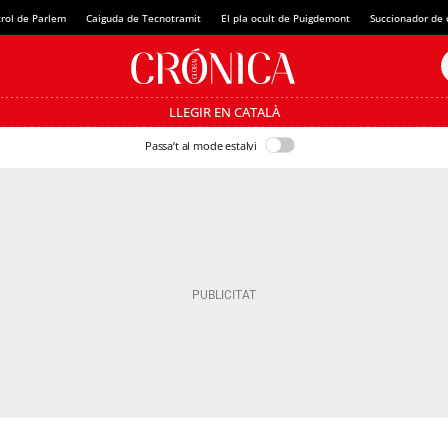
rol de Parlem
Caiguda de Tecnotramit
El pla ocult de Puigdemont
Succionador de c
LLEGIR EN CATALÀ
Passa’t al mode estalvi