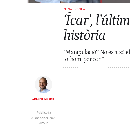
ZONA FRANCA
‘Ícar’, l’últ
història
“Manipulació? No és això el 
tothom, per cert”
Gerard Mateo
Publicada
20 de gener 2026
20:56h