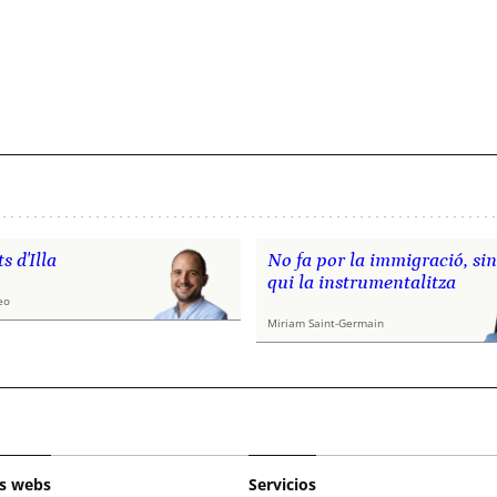
ts d'Illa
No fa por la immigració, si
qui la instrumentalitza
eo
Miriam Saint-Germain
s webs
Servicios