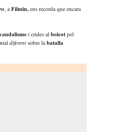
ro
Filmin,
, a
ens recorda que encara
vandalisme
boicot
i crides al
pel
batalla
ental
diferent
sobre la