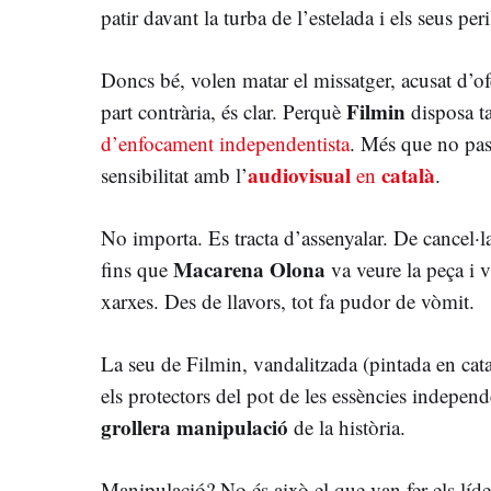
patir davant la turba de l’estelada i els seus per
Doncs bé, volen matar el missatger, acusat d’o
Filmin
part contrària, és clar. Perquè
disposa 
d’enfocament independentista
. Més que no pas 
audiovisual
català
sensibilitat amb l’
en
.
No importa. Es tracta d’assenyalar. De cancel·
Macarena Olona
fins que
va veure la peça i v
xarxes. Des de llavors, tot fa pudor de vòmit.
La seu de Filmin, vandalitzada (pintada en cat
els protectors del pot de les essències independ
grollera manipulació
de la història.
Manipulació? No és això el que van fer els líd