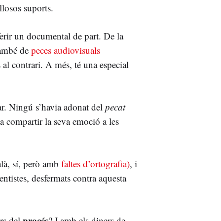
illosos suports.
ferir un documental de part. De la
també de
peces audiovisuals
al contrari. A més, té una especial
lar. Ningú s’havia adonat del
pecat
a compartir la seva emoció a les
alà, sí, però amb
faltes d’ortografia)
, i
entistes, desfermats contra aquesta
procés
ers del
? I amb els diners de