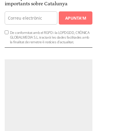
importants sobre Catalunya
APUNTA'M
De conformitat amb el RGPD i la LOPDGDD, CRÒNICA
GLOBALMEDIA S.L. tractarà les dades facilitades amb
la finalitat de remetre-li notícies d'actualitat.