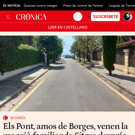
ÉS NOTÍCIA:
Queixes contra metges
Presa de control de Parlem
Caiguda de Tecno
LEER EN CASTELLANO
Passa’t al mode estalvi
BUSINESS
Els Pont, amos de Borges, venen la