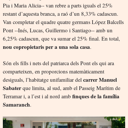
Pia i Maria Alicia-- van rebre a parts iguals el 25%
restant d’aquesta branca, a raó d’un 8,33% cadascun.
Van completar el quadre quatre germans López Balcells
Pont --Inés, Lucas, Guillermo i Santiago-- amb un
6,25% cadascun, que va sumar el 25% final. En total,
nou copropietaris per a una sola casa
.
Són els fills i nets del patriarca dels Pont els qui ara
comparteixen, en proporcions matemàticament
carrer Manuel
desiguals, l’habitatge unifamiliar del
Sabater
que limita, al sud, amb el Passeig Marítim de
finques de la família
Terramar i, a l’est i al nord amb
Samaranch
.