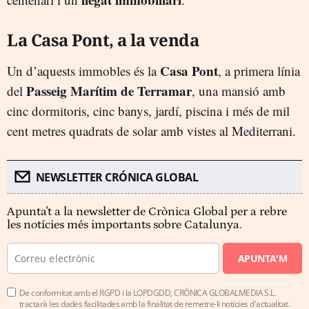
La Casa Pont, a la venda
Casa Pont
Un d’aquests immobles és la
, a primera línia
Passeig Marítim de Terramar
del
, una mansió amb
cinc dormitoris, cinc banys, jardí, piscina i més de mil
cent metres quadrats de solar amb vistes al Mediterrani.
NEWSLETTER CRÓNICA GLOBAL
Apunta't a la newsletter de Crònica Global per a rebre
les notícies més importants sobre Catalunya.
APUNTA'M
De conformitat amb el RGPD i la LOPDGDD, CRÒNICA GLOBALMEDIA S.L.
tractarà les dades facilitades amb la finalitat de remetre-li notícies d'actualitat.