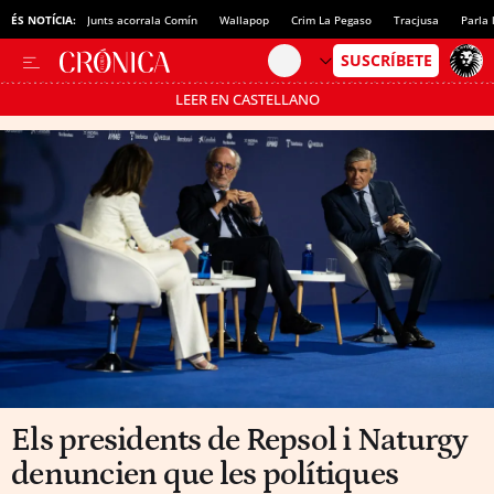
ÉS NOTÍCIA:
Junts acorrala Comín
Wallapop
Crim La Pegaso
Tracjusa
Parla 
LEER EN CASTELLANO
Passa’t al mode estalvi
Els presidents de Repsol i Naturgy
denuncien que les polítiques