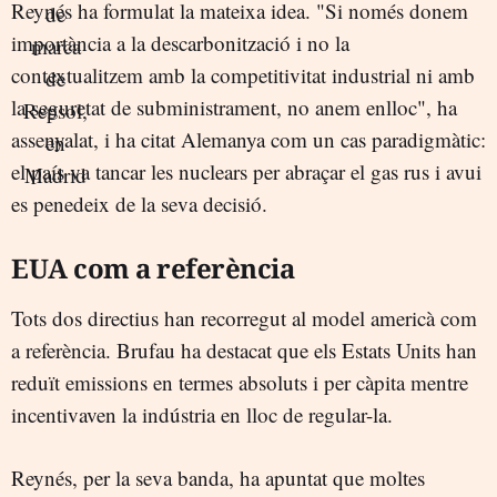
Reynés ha formulat la mateixa idea. "Si només donem
importància a la descarbonització i no la
contextualitzem amb la competitivitat industrial ni amb
la seguretat de subministrament, no anem enlloc", ha
assenyalat, i ha citat Alemanya com un cas paradigmàtic:
el país va tancar les nuclears per abraçar el gas rus i avui
es penedeix de la seva decisió.
EUA com a referència
Tots dos directius han recorregut al model americà com
a referència. Brufau ha destacat que els Estats Units han
reduït emissions en termes absoluts i per càpita mentre
incentivaven la indústria en lloc de regular-la.
Reynés, per la seva banda, ha apuntat que moltes